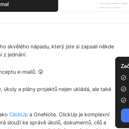
rma!
oho skvělého nápadu, který jste si zapsali někde
z jednání.
Zač
nceptu e-mailů. 😲
 úkoly a plány projektů nejen ukládá, ale také
jako
ClickUp
a OneNote. ClickUp je komplexní
erá slouží ke správě úkolů, dokumentů, cílů a