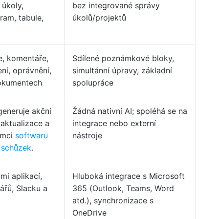
 úkoly,
bez integrované správy
ram, tabule,
úkolů/projektů
e, komentáře,
Sdílené poznámkové bloky,
ení, oprávnění,
simultánní úpravy, základní
dokumentech
spolupráce
generuje akční
Žádná nativní AI; spoléhá se na
aktualizace a
integrace nebo externí
ámci
softwaru
nástroje
 schůzek
.
mi aplikací,
Hluboká integrace s Microsoft
ářů, Slacku a
365 (Outlook, Teams, Word
atd.), synchronizace s
OneDrive