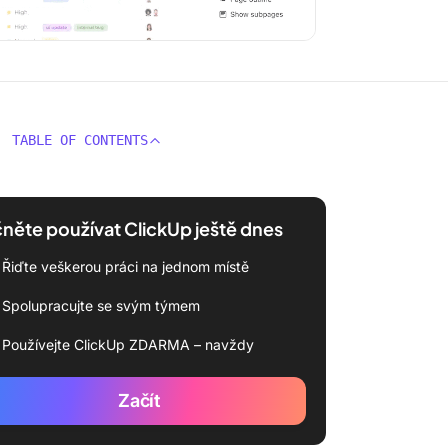
TABLE OF CONTENTS
něte používat ClickUp ještě dnes
Řiďte veškerou práci na jednom místě
Spolupracujte se svým týmem
Používejte ClickUp ZDARMA – navždy
Začít