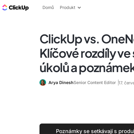
ClickUp blog
Domů
Produkt
ClickUp vs. OneN
Klíčové rozdíly ve
úkolů a poznáme
Arya Dinesh
Senior Content Editor
17. čer
Poznámky se setkávají s produk