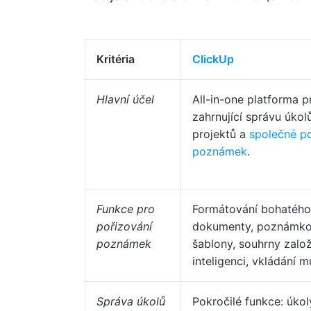
Kritéria
ClickUp
Hlavní účel
All-in-one platforma p
zahrnující správu úkol
projektů a
společné po
poznámek
.
Funkce
pro
Formátování bohatého 
pořizování
dokumenty, poznámko
poznámek
šablony, souhrny zalo
inteligenci, vkládání m
Správa úkolů
Pokročilé funkce: úkol