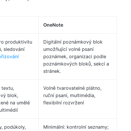
OneNote
ro produktivitu
Digitální poznámkový blok
ů, sledování
umožňující volné psaní
řizování
poznámek, organizaci podle
poznámkových bloků, sekcí a
stránek.
textu,
Volně tvarovatelné plátno,
vý blok,
ruční psaní, multimédia,
žené na umělé
flexibilní rozvržení
ultimédií
y, podúkoly,
Minimální: kontrolní seznamy;