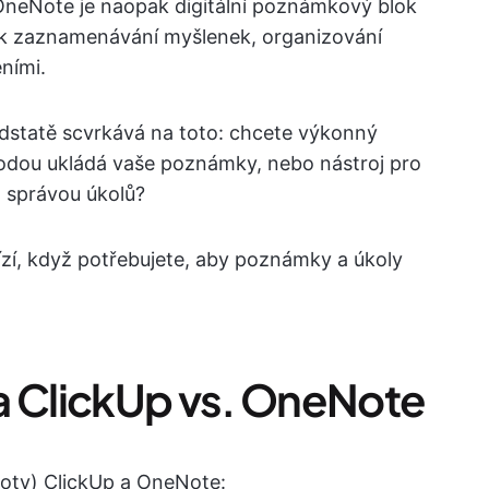
OneNote je naopak digitální poznámkový blok
í k zaznamenávání myšlenek, organizování
ními.
dstatě scvrkává na toto: chcete výkonný
hodou ukládá vaše poznámky, nebo nástroj pro
 správou úkolů?
zí, když potřebujete, aby poznámky a úkoly
a ClickUp vs. OneNote
noty) ClickUp a OneNote: