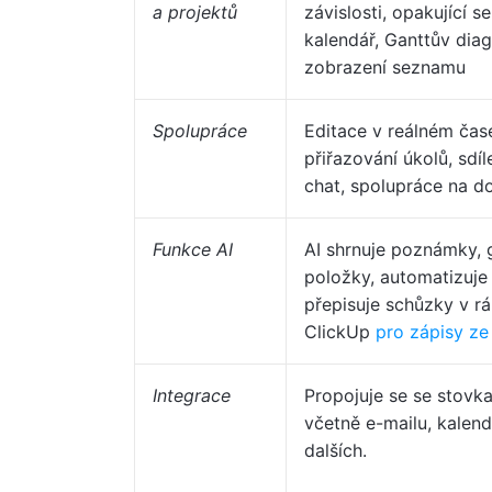
a projektů
závislosti, opakující se
kalendář, Ganttův diag
zobrazení seznamu
Spolupráce
Editace v reálném čas
přiřazování úkolů, sdíl
chat, spolupráce na 
Funkce AI
AI shrnuje poznámky, 
položky, automatizuje 
přepisuje schůzky v r
ClickUp
pro zápisy ze
Integrace
Propojuje se se stovka
včetně e-mailu, kalend
dalších.