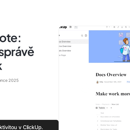
ote:
 správě
k
vence 2025
tivitou v ClickUp.