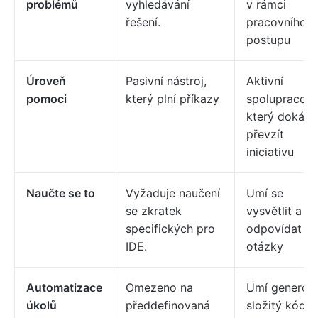
problémů
vyhledávání
v rámci
řešení.
pracovního
postupu
Úroveň
Pasivní nástroj,
Aktivní
pomoci
který plní příkazy
spolupracovn
který dokáže
převzít
iniciativu
Naučte se to
Vyžaduje naučení
Umí se
se zkratek
vysvětlit a
specifických pro
odpovídat na
IDE.
otázky
Automatizace
Omezeno na
Umí generov
úkolů
předdefinovaná
složitý kód n