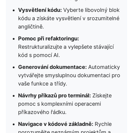
Vysvětlení kódu:
Vyberte libovolný blok
kódu a získáte vysvětlení v srozumitelné
angličtině.
Pomoc při refaktoringu:
Restrukturalizujte a vylepšete stávající
kód s pomocí AI.
Generování dokumentace:
Automaticky
vytvářejte smysluplnou dokumentaci pro
vaše funkce a třídy.
Návrhy příkazů pro terminál:
Získejte
pomoc s komplexními operacemi
příkazového řádku.
Navigace v kódové základně:
Rychle
porozumějte neznámým projektům a