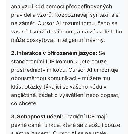
analyzují kód pomocí předdefinovaných
pravidel a vzorů. Rozpoznávají syntaxi, ale
ne záměr. Cursor AI rozumí tomu, čeho se
váš kód snaží dosáhnout, a na základě toho
může poskytovat inteligentní návrhy.
2. Interakce v přirozeném jazyce:
Se
standardními IDE komunikujete pouze
prostřednictvím kódu. Cursor AI umožňuje
obousměrnou komunikaci – můžete mu
klást otázky týkající se vašeho kódu v
angličtině, žádat o vysvětlení nebo popsat,
co chcete.
3. Schopnost učení:
Tradiční IDE mají
pevně dané funkce, které se zlepšují pouze
s aktualizacemi. Cursor AI se neustále