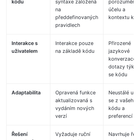
kódu
syntaxe založená
porozumění
na
účelu a
předdefinovaných
kontextu kó
pravidlech
Interakce s
Interakce pouze
Přirozené
uživatelem
na základě kódu
jazykové
konverzace 
dotazy týkají
se kódu
Adaptabilita
Opravená funkce
Neustálé uče
aktualizovaná s
se z vašeho
vydáním nových
kódu a
verzí
preferencí
Řešení
Vyžaduje ruční
Navrhuje řeš