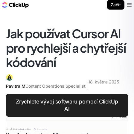
ClickUp blog
Začít
Ope
Jak používat Cursor AI
pro rychlejší a chytřejší
kódování
18. května 2025
Pavitra M
Content Operations Specialist
Zrychlete vývoj softwaru pomocí ClickUp
AI