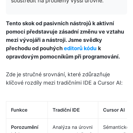
soustředit na problémy vyšší úrovně.
Tento skok od pasivních nástrojů k aktivní
pomoci představuje zásadní změnu ve vztahu
mezi vývojáři a nástroji. Jsme svědky
přechodu od pouhých
editorů kódu
k
opravdovým pomocníkům při programování.
Zde je stručné srovnání, které zdůrazňuje
klíčové rozdíly mezi tradičními IDE a Cursor AI:
Funkce
Tradiční IDE
Cursor AI
Porozumění
Analýza na úrovni
Sémantické