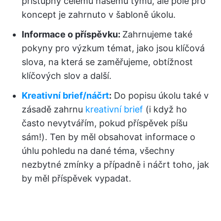
přístupný celému našemu týmu, ale pole pro
koncept je zahrnuto v šabloně úkolu.
Informace o příspěvku:
Zahrnujeme také
pokyny pro výzkum témat, jako jsou klíčová
slova, na která se zaměřujeme, obtížnost
klíčových slov a další.
Kreativní brief/náčrt
:
Do popisu úkolu také v
zásadě zahrnu
kreativní brief
(i když ho
často nevytvářím, pokud příspěvek píšu
sám!). Ten by měl obsahovat informace o
úhlu pohledu na dané téma, všechny
nezbytné zmínky a případně i náčrt toho, jak
by měl příspěvek vypadat.