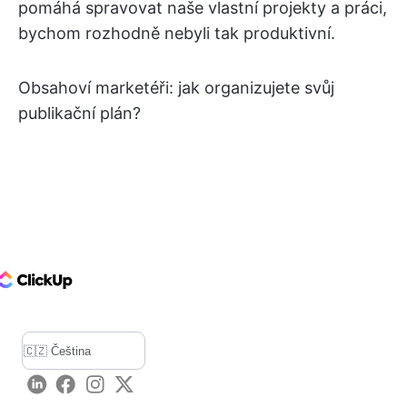
pomáhá spravovat naše vlastní projekty a práci,
bychom rozhodně nebyli tak produktivní.
Obsahoví marketéři: jak organizujete svůj
publikační plán?
ClickUp Logo
LinkedIn
Facebook
Instagram
Twitter