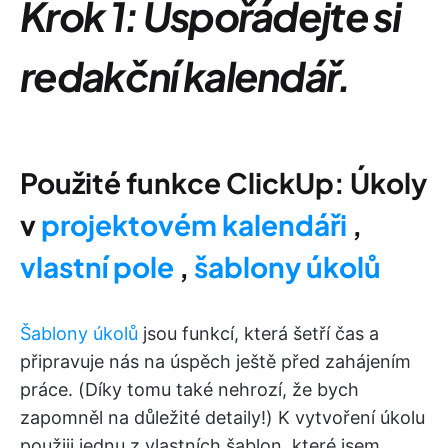
Krok 1: Uspořádejte si
redakční kalendář.
Použité funkce ClickUp: Úkoly
v
projektovém kalendáři
,
vlastní pole
,
šablony úkolů
Šablony úkolů
jsou funkcí, která šetří čas a
připravuje nás na úspěch ještě před zahájením
práce. (Díky tomu také nehrozí, že bych
zapomněl na důležité detaily!) K vytvoření úkolu
použiji jednu z vlastních šablon, které jsem