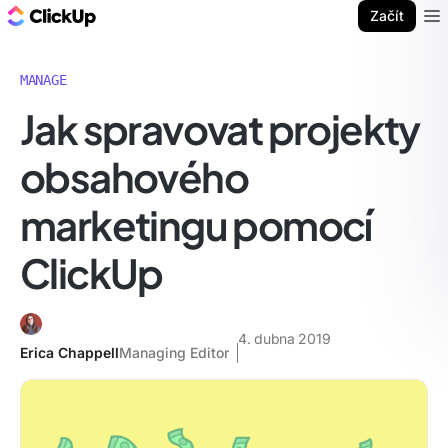
ClickUp blog
Začít
Ope
MANAGE
Jak spravovat projekty
obsahového
marketingu pomocí
ClickUp
4. dubna 2019
Erica Chappell
Managing Editor