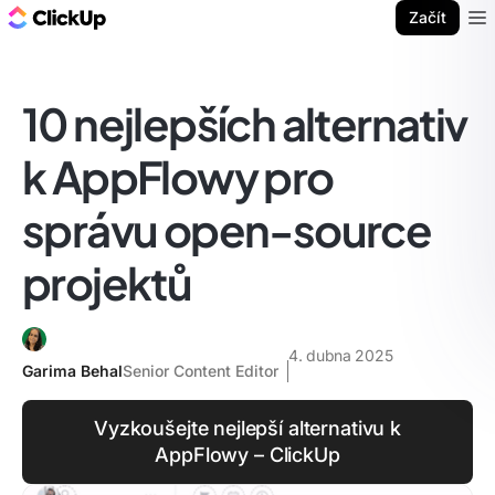
ClickUp blog
Začít
Ope
10 nejlepších alternativ
k AppFlowy pro
správu open-source
projektů
4. dubna 2025
Garima Behal
Senior Content Editor
Vyzkoušejte nejlepší alternativu k
AppFlowy – ClickUp