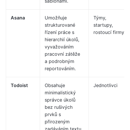
šablonami.
Asana
Umožňuje
Týmy,
strukturované
startupy,
řízení práce s
rostoucí firmy
hierarchií úkolů,
vyvažováním
pracovní zátěže
a podrobným
reportováním.
Todoist
Obsahuje
Jednotlivci
minimalistický
správce úkolů
bez rušivých
prvků s
přirozeným
zadáváním textu