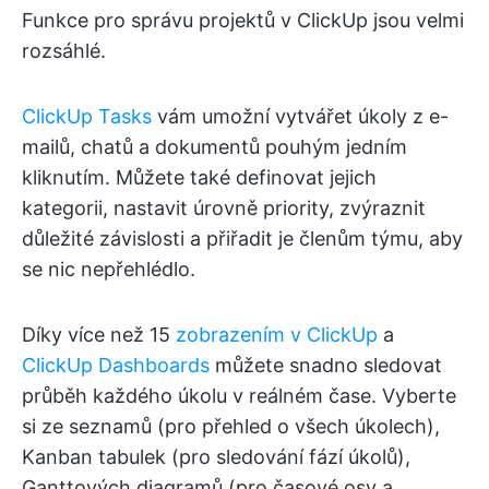
Funkce pro správu projektů v ClickUp jsou velmi
rozsáhlé.
ClickUp Tasks
vám umožní vytvářet úkoly z e-
mailů, chatů a dokumentů pouhým jedním
kliknutím. Můžete také definovat jejich
kategorii, nastavit úrovně priority, zvýraznit
důležité závislosti a přiřadit je členům týmu, aby
se nic nepřehlédlo.
Díky více než 15
zobrazením v ClickUp
a
ClickUp Dashboards
můžete snadno sledovat
průběh každého úkolu v reálném čase. Vyberte
si ze seznamů (pro přehled o všech úkolech),
Kanban tabulek (pro sledování fází úkolů),
Ganttových diagramů (pro časové osy a