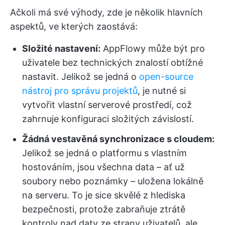
Ačkoli má své výhody, zde je několik hlavních
aspektů, ve kterých zaostává:
Složité nastavení:
AppFlowy může být pro
uživatele bez technických znalostí obtížné
nastavit. Jelikož se jedná o
open-source
nástroj pro správu projektů
, je nutné si
vytvořit vlastní serverové prostředí, což
zahrnuje konfiguraci složitých závislostí.
Žádná vestavěná synchronizace s cloudem:
Jelikož se jedná o platformu s vlastním
hostováním, jsou všechna data – ať už
soubory nebo poznámky – uložena lokálně
na serveru. To je sice skvělé z hlediska
bezpečnosti, protože zabraňuje ztrátě
kontroly nad daty ze strany uživatelů, ale