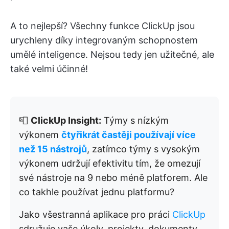
A to nejlepší? Všechny funkce ClickUp jsou
urychleny díky integrovaným schopnostem
umělé inteligence. Nejsou tedy jen užitečné, ale
také velmi účinné!
📮
ClickUp Insight:
Týmy s nízkým
výkonem
čtyřikrát častěji používají více
než 15 nástrojů
, zatímco týmy s vysokým
výkonem udržují efektivitu tím, že omezují
své nástroje na 9 nebo méně platforem. Ale
co takhle používat jednu platformu?
Jako všestranná aplikace pro práci
ClickUp
sdružuje vaše úkoly, projekty, dokumenty,