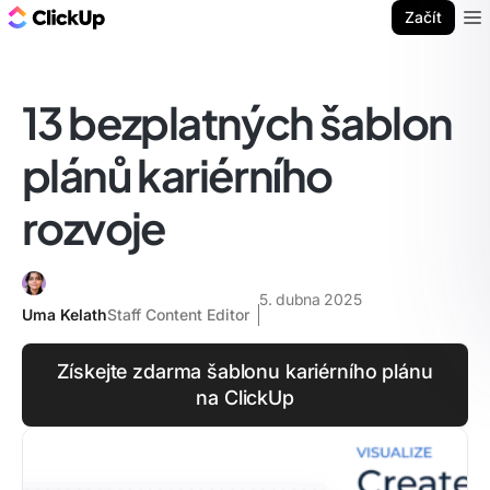
ClickUp blog
Začít
Ope
13 bezplatných šablon
plánů kariérního
rozvoje
5. dubna 2025
Uma Kelath
Staff Content Editor
Získejte zdarma šablonu kariérního plánu
na ClickUp