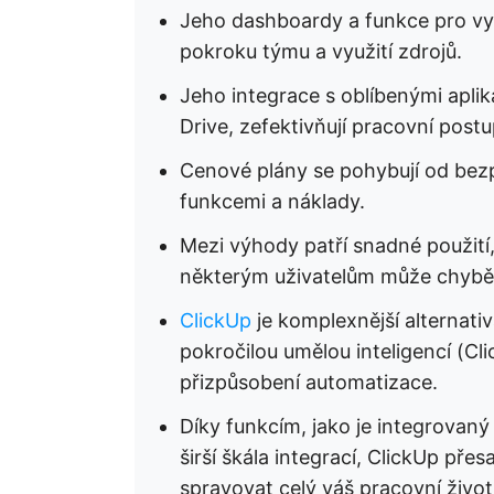
Jeho dashboardy a funkce pro vyt
pokroku týmu a využití zdrojů.
Jeho integrace s oblíbenými aplik
Drive, zefektivňují pracovní postu
Cenové plány se pohybují od bez
funkcemi a náklady.
Mezi výhody patří snadné použití, s
některým uživatelům může chybět
ClickUp
je komplexnější alternativa
pokročilou umělou inteligencí (C
přizpůsobení automatizace.
Díky funkcím, jako je integrovan
širší škála integrací, ClickUp př
spravovat celý váš pracovní život