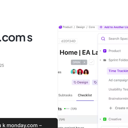
.com s
025
vu k monday.com –