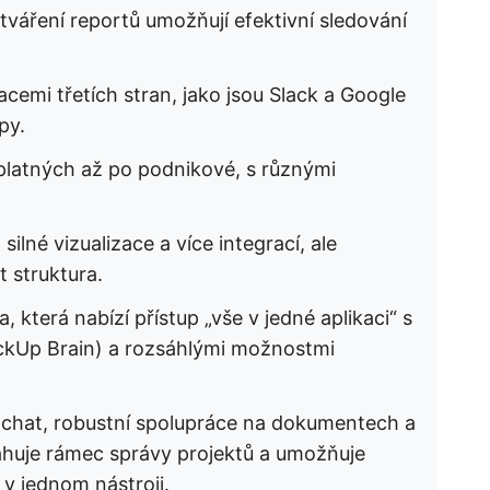
váření reportů umožňují efektivní sledování
acemi třetích stran, jako jsou Slack a Google
py.
platných až po podnikové, s různými
ilné vizualizace a více integrací, ale
 struktura.
, která nabízí přístup „vše v jedné aplikaci“ s
lickUp Brain) a rozsáhlými možnostmi
ý chat, robustní spolupráce na dokumentech a
esahuje rámec správy projektů a umožňuje
 v jednom nástroji.