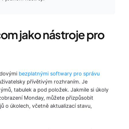
m jako nástroje pro
udovými
bezplatnými softwary pro správu
živatelsky přívětivým rozhraním. Je
ýmů, tabulek a pod položek. Jakmile si úkoly
 zobrazení Monday, můžete přizpůsobit
jů o úkolech, včetně aktualizací stavu,