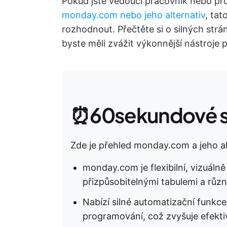
Pokud jste vedoucí pracovník nebo pro
monday.com nebo jeho alternativ
, ta
rozhodnout. Přečtěte si o silných st
byste měli zvážit výkonnější nástroje p
⏰60sekundové s
Zde je přehled monday.com a jeho al
monday.com je flexibilní, vizuálně
přizpůsobitelnými tabulemi a rů
Nabízí silné automatizační funkce
programování, což zvyšuje efekti