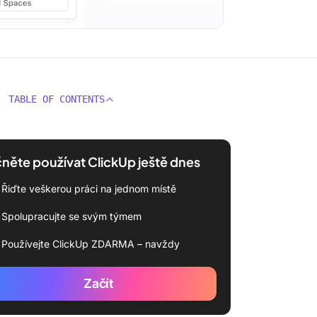
TABLE OF CONTENTS
něte používat ClickUp ještě dnes
Řiďte veškerou práci na jednom místě
Spolupracujte se svým týmem
Používejte ClickUp ZDARMA – navždy
Začít