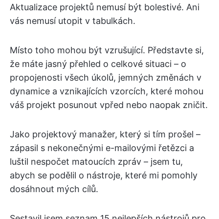
Aktualizace projektů nemusí být bolestivé. Ani
vás nemusí utopit v tabulkách.
Místo toho mohou být vzrušující. Představte si,
že máte jasný přehled o celkové situaci – o
propojenosti všech úkolů, jemných změnách v
dynamice a vznikajících vzorcích, které mohou
váš projekt posunout vpřed nebo naopak zničit.
Jako projektový manažer, který si tím prošel –
zápasil s nekonečnými e-mailovými řetězci a
luštil nespočet matoucích zpráv – jsem tu,
abych se podělil o nástroje, které mi pomohly
dosáhnout mých cílů.
Sestavil jsem seznam 15 nejlepších nástrojů pro