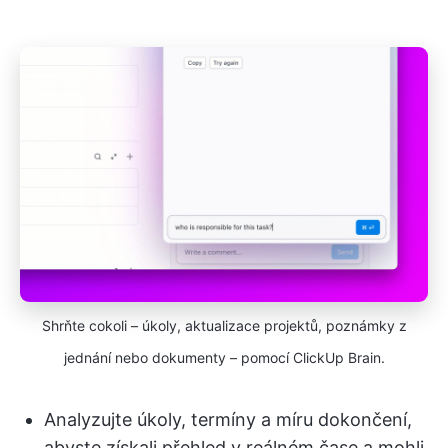
Shrňte cokoli – úkoly, aktualizace projektů, poznámky z
jednání nebo dokumenty – pomocí ClickUp Brain.
Analyzujte úkoly, termíny a míru dokončení,
abyste získali přehled v reálném čase a mohli