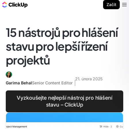
ClickUp blog
Začít
Ope
15 nástrojů pro hlášení
stavu pro lepší řízení
projektů
21. února 2025
Garima Behal
Senior Content Editor
Vyzkoušejte nejlepší nástroj pro hlášení
stavu – ClickUp