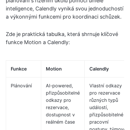
plánování s řízením úkolů pomocí umělé
inteligence, Calendly vyniká svou jednoduchostí
a výkonnými funkcemi pro koordinaci schůzek.
Zde je praktická tabulka, která shrnuje klíčové
funkce Motion a Calendly:
Funkce
Motion
Calendly
Plánování
AI-powered,
Vlastní odkazy
přizpůsobitelné
pro rezervace
odkazy pro
různých typů
rezervace,
událostí,
dostupnost v
přizpůsobitelné
reálném čase
pracovní
postupy, týmové