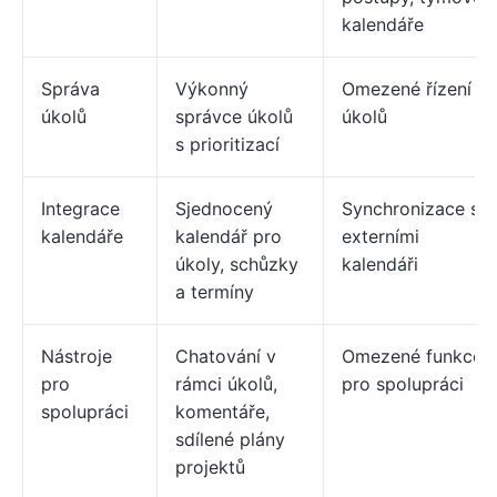
kalendáře
Správa
Výkonný
Omezené řízení
úkolů
správce úkolů
úkolů
s prioritizací
Integrace
Sjednocený
Synchronizace s
kalendáře
kalendář pro
externími
úkoly, schůzky
kalendáři
a termíny
Nástroje
Chatování v
Omezené funkce
pro
rámci úkolů,
pro spolupráci
spolupráci
komentáře,
sdílené plány
projektů