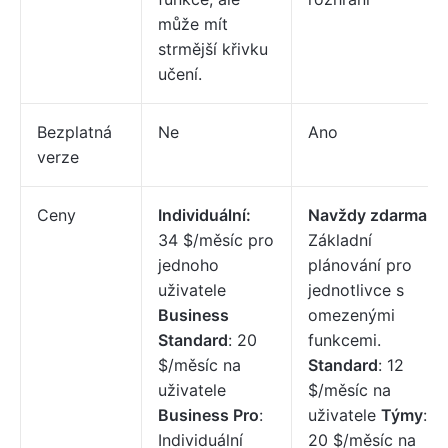
může mít
strmější křivku
učení.
Bezplatná
Ne
Ano
verze
Ceny
Individuální:
Navždy zdarma:
34 $/měsíc pro
Základní
jednoho
plánování pro
uživatele
jednotlivce s
Business
omezenými
Standard
: 20
funkcemi.
$/měsíc na
Standard
: 12
uživatele
$/měsíc na
Business Pro
:
uživatele
Týmy
:
Individuální
20 $/měsíc na