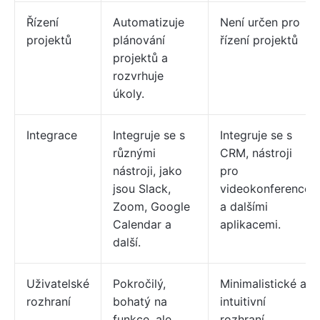
Řízení
Automatizuje
Není určen pro
projektů
plánování
řízení projektů
projektů a
rozvrhuje
úkoly.
Integrace
Integruje se s
Integruje se s
různými
CRM, nástroji
nástroji, jako
pro
jsou Slack,
videokonference
Zoom, Google
a dalšími
Calendar a
aplikacemi.
další.
Uživatelské
Pokročilý,
Minimalistické a
rozhraní
bohatý na
intuitivní
funkce, ale
rozhraní