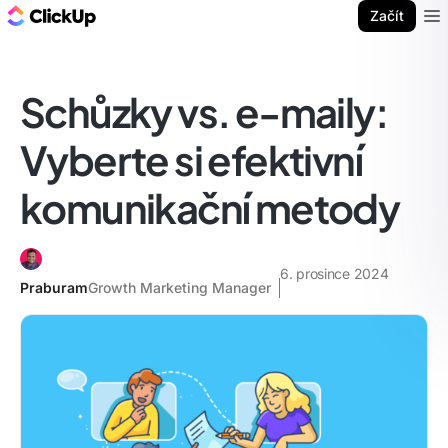
ClickUp blog
Začít
Ope
Schůzky vs. e-maily:
Vyberte si efektivní
komunikační metody
6. prosince 2024
Praburam
Growth Marketing Manager