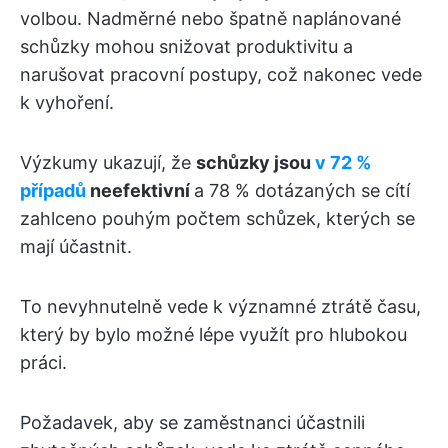
volbou. Nadměrné nebo špatně naplánované
schůzky mohou snižovat produktivitu a
narušovat pracovní postupy, což nakonec vede
k vyhoření.
Výzkumy ukazují, že
schůzky jsou
v 72 %
případů
neefektivní
a 78 % dotázaných se cítí
zahlceno pouhým počtem schůzek, kterých se
mají účastnit.
To nevyhnutelně vede k významné ztrátě času,
který by bylo možné lépe využít pro hlubokou
práci.
Požadavek, aby se zaměstnanci účastnili