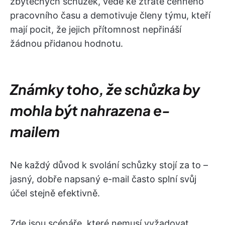
zbytečných schůzek, vede ke ztrátě cenného
pracovního času a demotivuje členy týmu, kteří
mají pocit, že jejich přítomnost nepřináší
žádnou přidanou hodnotu.
Známky toho, že schůzka by
mohla být nahrazena e-
mailem
Ne každý důvod k svolání schůzky stojí za to –
jasný, dobře napsaný e-mail často splní svůj
účel stejně efektivně.
Zde jsou scénáře, které nemusí vyžadovat