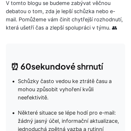
V tomto blogu se budeme zabývat věčnou
debatou o tom, zda je lepší schůzka nebo e-
mail. Pomůžeme vám činit chytřejší rozhodnutí,
která ušetří čas a zlepší spolupráci v týmu. 👥
⏰
60sekundové
shrnutí
Schůzky často vedou ke ztrátě času a
mohou způsobit vyhoření kvůli
neefektivitě.
Některé situace se lépe hodí pro e-mail:
žádný jasný účel, informační aktualizace,
jednoduchá zpětná vazba a rutinní