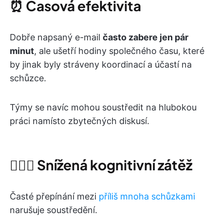
⏰
Časová efektivita
Dobře napsaný e-mail
často zabere jen pár
minut
, ale ušetří hodiny společného času, které
by jinak byly stráveny koordinací a účastí na
schůzce.
Týmy se navíc mohou soustředit na hlubokou
práci namísto zbytečných diskusí.
🧘🏾‍♀️
Snížená kognitivní zátěž
Časté přepínání mezi
příliš mnoha schůzkami
narušuje soustředění.