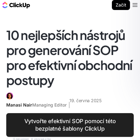
ClickUp blog
Začít
Ope
10 nejlepších nástrojů
pro generování SOP
pro efektivní obchodní
postupy
19. června 2025
Manasi Nair
Managing Editor
Vytvořte efektivní SOP pomocí této
bezplatné šablony ClickUp