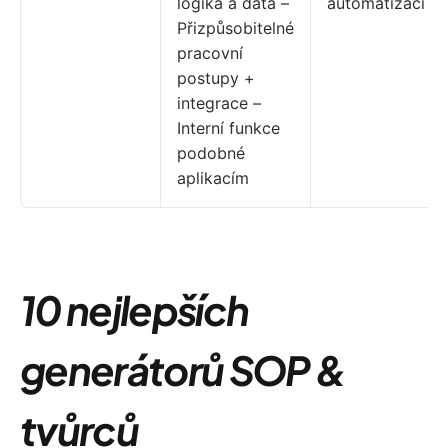
logika a data –
automatizací
Přizpůsobitelné
pracovní
postupy +
integrace –
Interní funkce
podobné
aplikacím
10 nejlepších
generátorů SOP
&
tvůrců