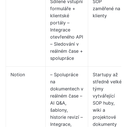
Sdílené vstupní
SOP
formuláře +
zaměřené na
klientské
klienty
portály –
Integrace
otevřeného API
– Sledování v
reálném čase +
spolupráce
Notion
– Spolupráce
Startupy až
na
středně velké
dokumentech v
týmy
reálném čase –
vytvářející
AI Q&A,
SOP huby,
šablony,
wiki a
historie revizí –
projektové
Integrace,
dokumenty