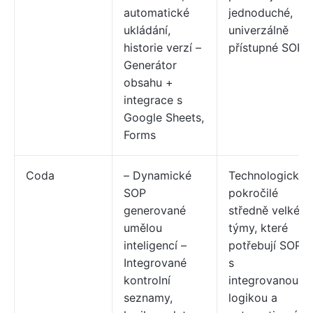
automatické
jednoduché,
ukládání,
univerzálně
historie verzí –
přístupné SOP
Generátor
obsahu +
integrace s
Google Sheets,
Forms
Coda
– Dynamické
Technologicky
SOP
pokročilé
generované
středně velké
umělou
týmy, které
inteligencí –
potřebují SOP
Integrované
s
kontrolní
integrovanou
seznamy,
logikou a