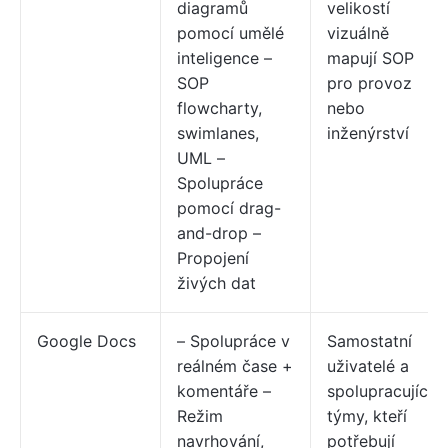
diagramů
velikostí
pomocí umělé
vizuálně
inteligence –
mapují SOP
SOP
pro provoz
flowcharty,
nebo
swimlanes,
inženýrství
UML –
Spolupráce
pomocí drag-
and-drop –
Propojení
živých dat
Google Docs
– Spolupráce v
Samostatní
reálném čase +
uživatelé a
komentáře –
spolupracující
Režim
týmy, kteří
navrhování,
potřebují