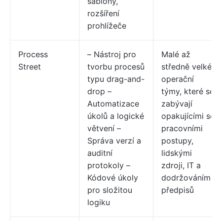
šablony,
rozšíření
prohlížeče
Process
– Nástroj pro
Malé až
Street
tvorbu procesů
středně velké
typu drag-and-
operační
drop –
týmy, které se
Automatizace
zabývají
úkolů a logické
opakujícími se
větvení –
pracovními
Správa verzí a
postupy,
auditní
lidskými
protokoly –
zdroji, IT a
Kódové úkoly
dodržováním
pro složitou
předpisů
logiku