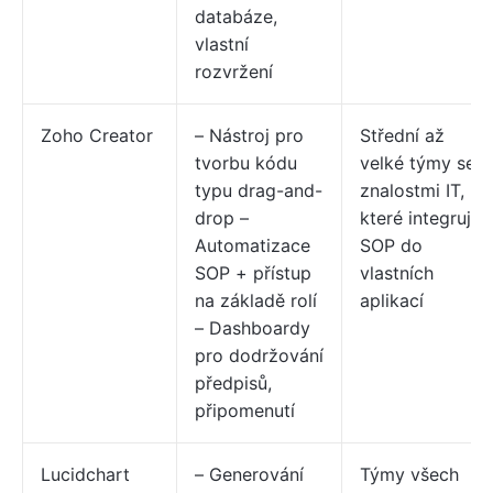
databáze,
vlastní
rozvržení
Zoho Creator
– Nástroj pro
Střední až
tvorbu kódu
velké týmy se
typu drag-and-
znalostmi IT,
drop –
které integrují
Automatizace
SOP do
SOP + přístup
vlastních
na základě rolí
aplikací
– Dashboardy
pro dodržování
předpisů,
připomenutí
Lucidchart
– Generování
Týmy všech