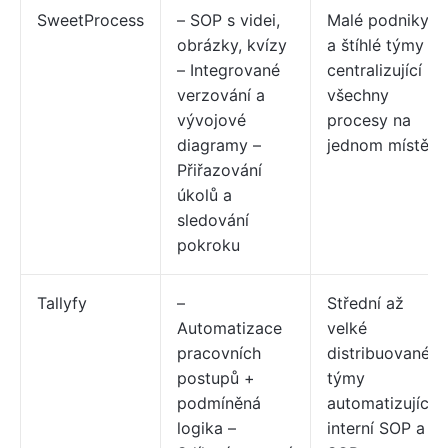
SweetProcess
– SOP s videi,
Malé podniky
obrázky, kvízy
a štíhlé týmy
– Integrované
centralizující
verzování a
všechny
vývojové
procesy na
diagramy –
jednom místě
Přiřazování
úkolů a
sledování
pokroku
Tallyfy
–
Střední až
Automatizace
velké
pracovních
distribuované
postupů +
týmy
podmíněná
automatizující
logika –
interní SOP a