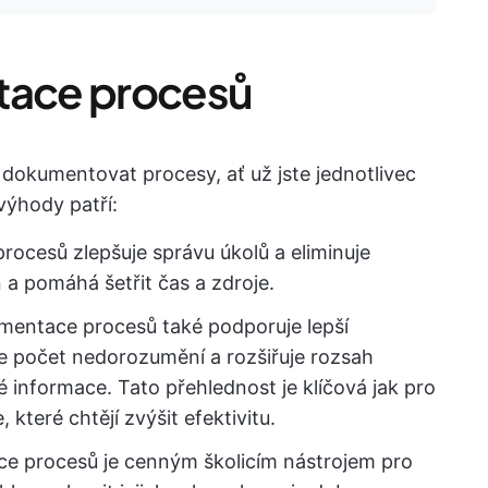
ace procesů
dokumentovat procesy, ať už jste jednotlivec
výhody patří:
ocesů zlepšuje správu úkolů a eliminuje
 a pomáhá šetřit čas a zdroje.
entace procesů také podporuje lepší
e počet nedorozumění a rozšiřuje rozsah
é informace. Tato přehlednost je klíčová jak pro
které chtějí zvýšit efektivitu.
e procesů je cenným školicím nástrojem pro