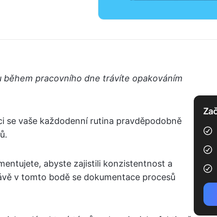
asu během pracovního dne trávíte opakováním
Zač
ci se vaše každodenní rutina pravděpodobně
ů.
entujete, abyste zajistili konzistentnost a
 Právě v tomto bodě se dokumentace procesů