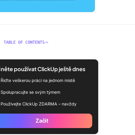
TABLE OF CONTENTS
něte používat ClickUp ještě dnes
Řiďte veškerou práci na jednom místě
Spolupracujte se svým týmem
Používejte ClickUp ZDARMA – navždy
Začít