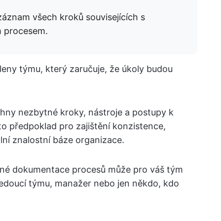
áznam všech kroků souvisejících s
m procesem.
eny týmu, který zaručuje, že úkoly budou
ny nezbytné kroky, nástroje a postupy k
o předpoklad pro zajištění konzistence,
lní znalostní báze organizace.
kladné dokumentace procesů může pro váš tým
 vedoucí týmu, manažer nebo jen někdo, kdo