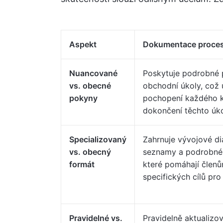
Aspekt
Dokumentace proce
Nuancované
Poskytuje podrobné 
vs. obecné
obchodní úkoly, což
pokyny
pochopení každého k
dokončení těchto úko
Specializovaný
Zahrnuje vývojové di
vs. obecný
seznamy a podrobné
formát
které pomáhají člen
specifických cílů pro
Pravidelné vs.
Pravidelně aktualizo