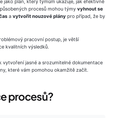
jako plán, který týmům ukazuje, jak efektivně
řizpůsobených procesů mohou týmy
vyhnout se
čas
a
vytvořit nouzové plány
pro případ, že by
oblémový pracovní postup, je větší
 kvalitních výsledků.
k vytvoření jasné a srozumitelné dokumentace
lony, které vám pomohou okamžitě začít.
e procesů?