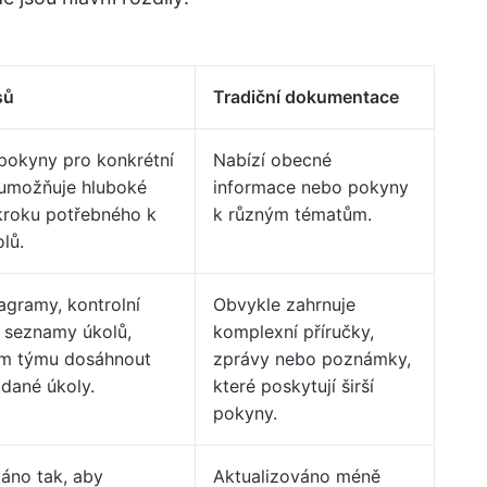
sů
Tradiční dokumentace
pokyny pro konkrétní
Nabízí obecné
 umožňuje hluboké
informace nebo pokyny
roku potřebného k
k různým tématům.
lů.
agramy, kontrolní
Obvykle zahrnuje
 seznamy úkolů,
komplexní příručky,
ům týmu dosáhnout
zprávy nebo poznámky,
 dané úkoly.
které poskytují širší
pokyny.
váno tak, aby
Aktualizováno méně