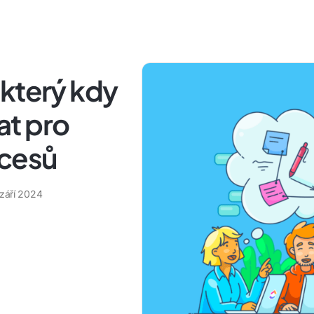
 který kdy
t pro
cesů
 září 2024