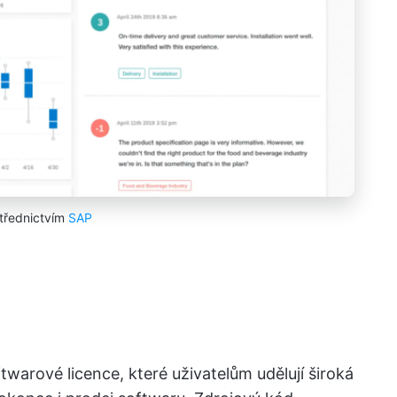
třednictvím
SAP
warové licence, které uživatelům udělují široká