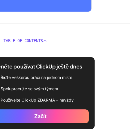
TABLE OF CONTENTS
něte používat ClickUp ještě dnes
Řiďte veškerou práci na jednom místě
Spolupracujte se svým týmem
Používejte ClickUp ZDARMA – navždy
Začít