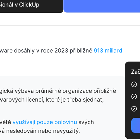
sionál v ClickUp
ware dosáhly v roce 2023 přibližně
913 miliard
Zač
ická výbava průměrné organizace přibližně
rových licencí, které je třeba sjednat,
světě
využívají pouze polovinu
svých
vá nesledován nebo nevyužitý.