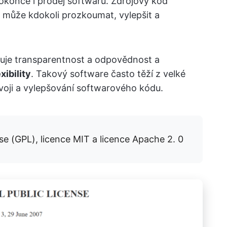
 dokonce i prodej softwaru. Zdrojový kód
j může kdokoli prozkoumat, vylepšit a
uje transparentnost a odpovědnost a
xibility
. Takový software často těží z velké
vývoji a vylepšování softwarového kódu.
e (GPL), licence MIT a licence Apache 2. 0