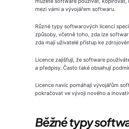
můžete software používat, kopírovat, mě
mezi vámi a vývojářem softwaru.
Různé typy softwarových licencí speci
způsoby, včetně toho, zda lze software s
zda mají uživatelé přístup ke zdrojov
Licence zajišťují, že software používát
a předpisy. Často také obsahují podmí
Licence navíc pomáhají vývojářům sof
pokračovat ve vývoji nového a inovati
Běžné typy softwa