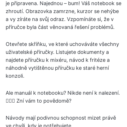
je připravena. Najednou – bum! Váš notebook se
zhroutí. Obrazovka zamrzne, kurzor se nehýbe
a vy zíráte na svůj odraz. Vzpomínáte si, že v
příručce byla část věnovaná řešení problémů.
Otevřete skříňku, ve které uchováváte všechny
uživatelské příručky. Listujete dokumenty a
najdete příručku k mixéru, návod k fritéze a
náhodně vytištěnou příručku ke staré herní
konzoli.
Ale manuál k notebooku? Nikde není k nalezení.
🤦🏽‍♀️ Zní vám to povědomě?
Návody mají podivnou schopnost mizet právě
ve chvíli, kdy je potřebujete.