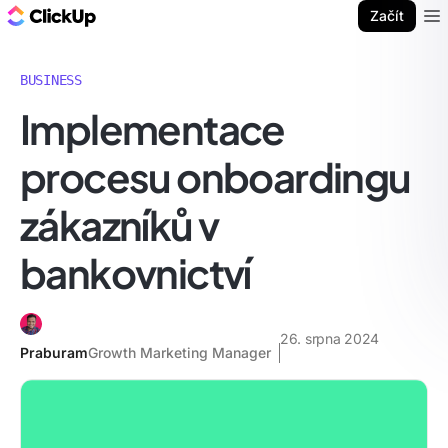
ClickUp blog
Začít
Ope
BUSINESS
Implementace
procesu onboardingu
zákazníků v
bankovnictví
26. srpna 2024
Praburam
Growth Marketing Manager