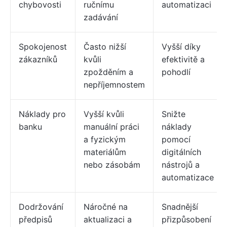
chybovosti
ručnímu
automatizaci
zadávání
Spokojenost
Často nižší
Vyšší díky
zákazníků
kvůli
efektivitě a
zpožděním a
pohodlí
nepříjemnostem
Náklady pro
Vyšší kvůli
Snižte
banku
manuální práci
náklady
a fyzickým
pomocí
materiálům
digitálních
nebo zásobám
nástrojů a
automatizace
Dodržování
Náročné na
Snadnější
předpisů
aktualizaci a
přizpůsobení