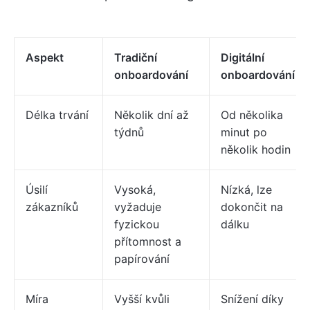
Aspekt
Tradiční
Digitální
onboardování
onboardování
Délka trvání
Několik dní až
Od několika
týdnů
minut po
několik hodin
Úsilí
Vysoká,
Nízká, lze
zákazníků
vyžaduje
dokončit na
fyzickou
dálku
přítomnost a
papírování
Míra
Vyšší kvůli
Snížení díky