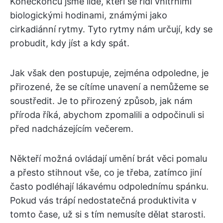
Koneckonců jsme lidé, kteří se řídí vnitřními
biologickými hodinami, známými jako
cirkadiánní rytmy. Tyto rytmy nám určují, kdy se
probudit, kdy jíst a kdy spát.
Jak však den postupuje, zejména odpoledne, je
přirozené, že se cítíme unavení a nemůžeme se
soustředit. Je to přirozený způsob, jak nám
příroda říká, abychom zpomalili a odpočinuli si
před nadcházejícím večerem.
Někteří možná ovládají umění brát věci pomalu
a přesto stihnout vše, co je třeba, zatímco jiní
často podléhají lákavému odpolednímu spánku.
Pokud vás trápí nedostatečná produktivita v
tomto čase, už si s tím nemusíte dělat starosti.