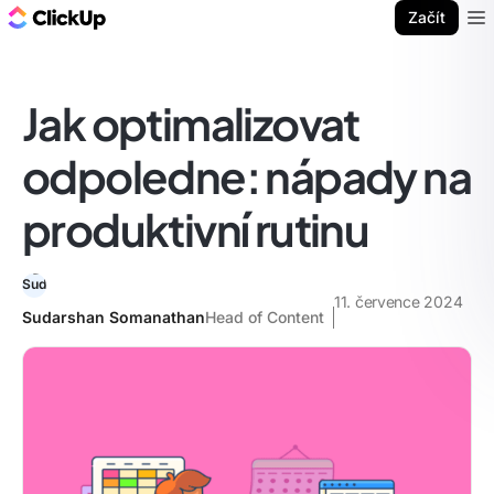
ClickUp blog
Začít
Ope
Jak optimalizovat
odpoledne: nápady na
produktivní rutinu
11. července 2024
Sudarshan Somanathan
Head of Content