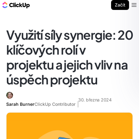
ClickUp blog
Začít
Ope
Využití síly synergie: 20
klíčových rolí v
projektu a jejich vliv na
úspěch projektu
30. března 2024
Sarah Burner
ClickUp Contributor