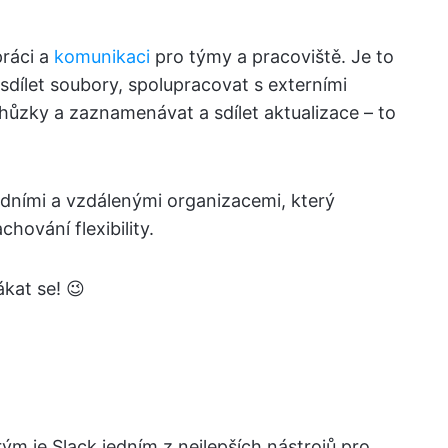
práci a
komunikaci
pro týmy a pracoviště. Je to
dílet soubory, spolupracovat s externími
hůzky a zaznamenávat a sdílet aktualizace – to
idními a vzdálenými organizacemi, který
chování flexibility.
ákat se! 😉
ým je Slack jedním z nejlepších nástrojů pro