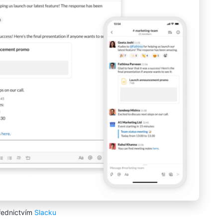
řednictvím
Slacku