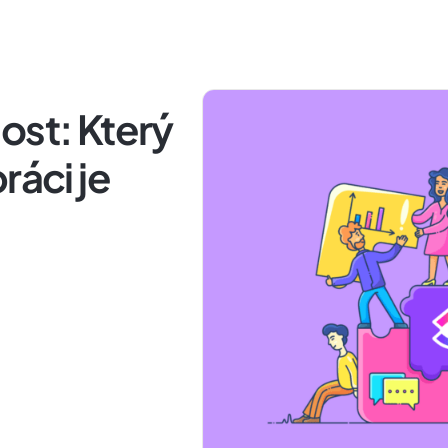
ost: Který
ráci je