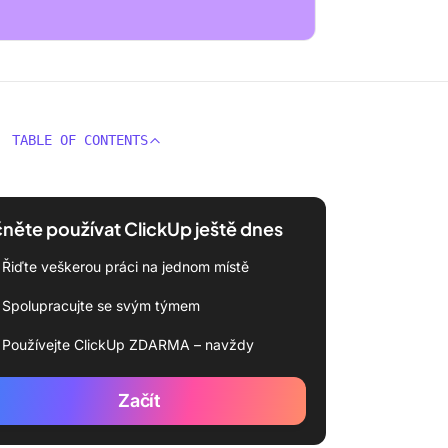
TABLE OF CONTENTS
něte používat ClickUp ještě dnes
Řiďte veškerou práci na jednom místě
Spolupracujte se svým týmem
Používejte ClickUp ZDARMA – navždy
Začít