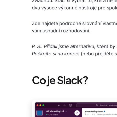
zvládnou. Stačí si vybrat tu, která ne
dva vysoce výkonné nástroje pro spolu
Zde najdete podrobné srovnání vlastnos
vám usnadní rozhodování.
P. S.: Přidali jsme alternativu, která b
Počkejte si na konec!
(nebo přejděte 
Co je Slack?