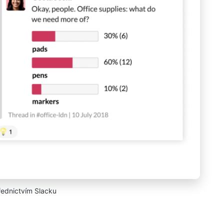
řednictvím Slacku