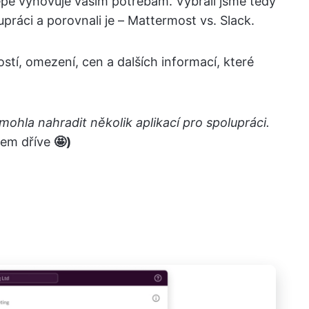
jlépe vyhovuje vašim potřebám. Vybrali jsme tedy
práci a porovnali je – Mattermost vs. Slack.
tí, omezení, cen a dalších informací, které
y mohla nahradit několik aplikací pro spolupráci.
sem dříve
🤩)