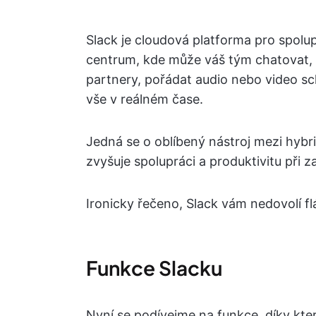
Slack je cloudová platforma pro spolu
centrum, kde může váš tým chatovat, s
partnery, pořádat audio nebo video sc
vše v reálném čase.
Jedná se o oblíbený nástroj mezi hybr
zvyšuje spolupráci a produktivitu při za
Ironicky řečeno, Slack vám nedovolí fl
Funkce Slacku
Nyní se podívejme na funkce, díky kter