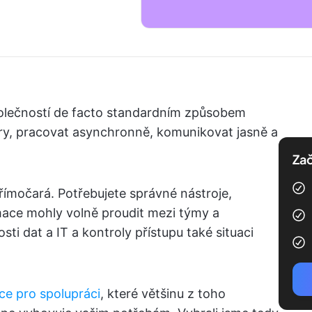
polečností de facto standardním způsobem
ry, pracovat asynchronně, komunikovat jasně a
.
Zač
římočará. Potřebujete správné nástroje,
mace mohly volně proudit mezi týmy a
ti dat a IT a kontroly přístupu také situaci
ce pro spolupráci
, které většinu z toho