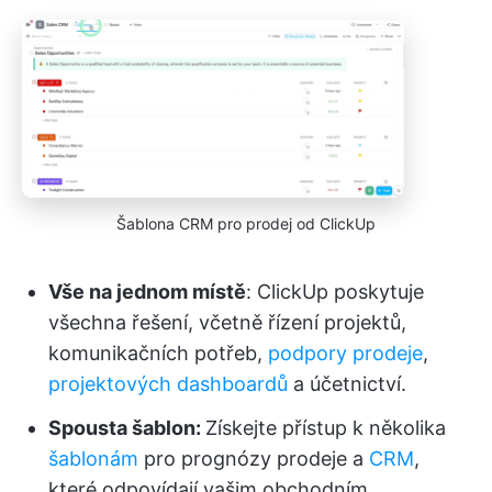
Šablona CRM pro prodej od ClickUp
Vše na jednom místě
: ClickUp poskytuje
všechna řešení, včetně řízení projektů,
komunikačních potřeb,
podpory prodeje
,
projektových dashboardů
a účetnictví.
Spousta šablon:
Získejte přístup k několika
šablonám
pro prognózy prodeje a
CRM
,
které odpovídají vašim obchodním