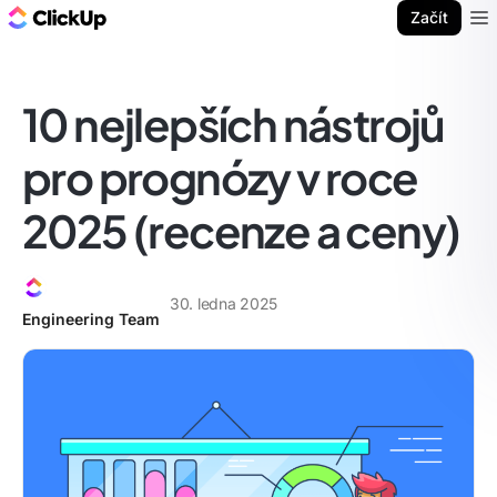
ClickUp blog
Začít
Ope
10 nejlepších nástrojů
pro prognózy v roce
2025 (recenze a ceny)
30. ledna 2025
Engineering Team