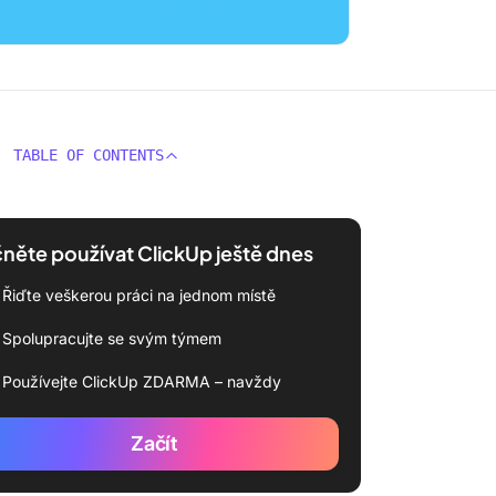
TABLE OF CONTENTS
něte používat ClickUp ještě dnes
Řiďte veškerou práci na jednom místě
Spolupracujte se svým týmem
Používejte ClickUp ZDARMA – navždy
Začít