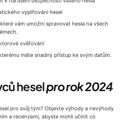
ít k narušení bezpečnosti vašeho hesla
tického vyplňování hesel
, které vám umožní spravovat hesla na všech
témech.
aktorové ověřování
ky kterému máte snadný přístup ke svým datům.
vců hesel
pro rok 2024
 hesel pro svůj tým? Objevte výhody a nevýhody
ním a recenzemi, abyste mohli učinit co