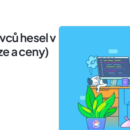
vců hesel v
ze a ceny)