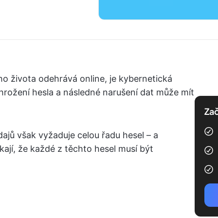
ho života odehrává online, je kybernetická
ožení hesla a následné narušení dat může mít
Zač
jů však vyžaduje celou řadu hesel – a
ají, že každé z těchto hesel musí být