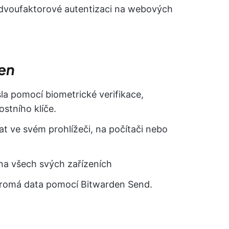
i dvoufaktorové autentizaci na webových
den
sla pomocí biometrické verifikace,
stního klíče.
t ve svém prohlížeči, na počítači nebo
na všech svých zařízeních
ukromá data pomocí Bitwarden Send.