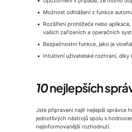
Upozornění v případě, že mohlo doj
Možnost odhlášení z funkce automa
Rozšíření prohlížeče nebo aplikace
vašich zařízeních a operačních sys
Bezpečnostní funkce, jako je vícef
Intuitivní uživatelské rozhraní, dí
10
nejlepších sprá
Jste připraveni najít nejlepší správce
jednotlivých nástrojů spolu s hodnoce
nejinformovanější rozhodnutí.