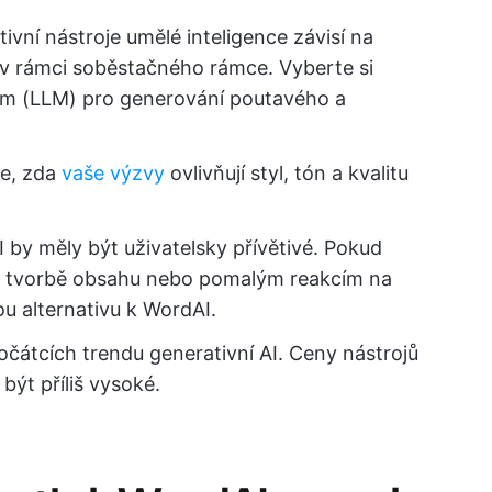
ivní nástroje umělé inteligence závisí na
 v rámci soběstačného rámce. Vyberte si
em (LLM) pro generování poutavého a
te, zda
vaše výzvy
ovlivňují styl, tón a kvalitu
I by měly být uživatelsky přívětivé. Pokud
i tvorbě obsahu nebo pomalým reakcím na
ou alternativu k WordAI.
počátcích trendu generativní AI. Ceny nástrojů
ýt příliš vysoké.