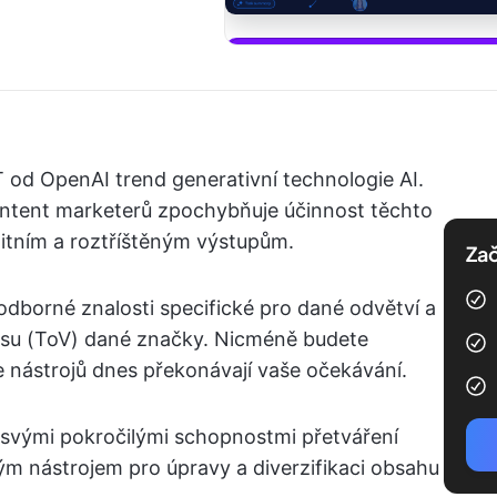
Začněte po
od OpenAI trend generativní technologie AI.
ontent marketerů zpochybňuje účinnost těchto
alitním a roztříštěným výstupům.
Zač
odborné znalosti specifické pro dané odvětví a
asu (ToV) dané značky. Nicméně budete
e nástrojů dnes překonávají vaše očekávání.
 svými pokročilými schopnostmi přetváření
m nástrojem pro úpravy a diverzifikaci obsahu