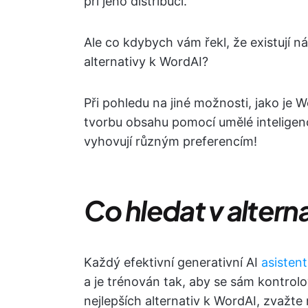
při jeho distribuci.
Ale co kdybych vám řekl, že existují n
alternativy k WordAI?
Při pohledu na jiné možnosti, jako je 
tvorbu obsahu pomocí umělé inteligence
vyhovují různým preferencím!
Co hledat v alter
Každý efektivní generativní AI
asistent
a je trénován tak, aby se sám kontrolo
nejlepších alternativ k WordAI, zvažte 