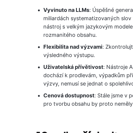
Vyvinuto na LLMs
: Úspěšné generat
miliardách systematizovaných slov
nástroj s velkým jazykovým model
rozmanitého obsahu.
Flexibilita nad výzvami
: Zkontroluj
výsledného výstupu.
Uživatelská přívětivost
: Nástroje A
dochází k prodlevám, výpadkům př
výzvy, nemusí se jednat o spolehliv
Cenová dostupnost
: Stále jsme v 
pro tvorbu obsahu by proto neměly b