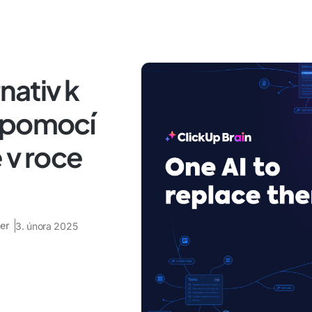
nativ k
 pomocí
 v roce
er
3. února 2025