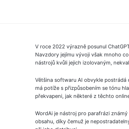
V roce 2022 výrazně posunul ChatGPT 
Navzdory jejímu vývoji však mnoho c
nástrojů kvůli jejich izolovaným, nekv
Většina softwaru AI obvykle postrádá 
má potíže s přizpůsobením se tónu hl
překvapeni, jak některé z těchto onlin
WordAi je nástroj pro parafrázi známý
obsahu, díky čemuž je nepostradatelný