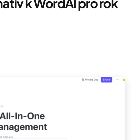
nativ k WordAI pro rok