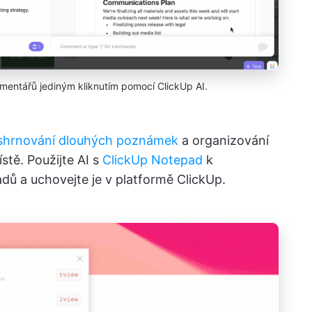
mentářů jediným kliknutím pomocí ClickUp AI.
shrnování dlouhých poznámek
a organizování
tě. Použijte AI s
ClickUp Notepad
k
ů a uchovejte je v platformě ClickUp.