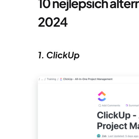
10 nejlepších alter
202
4
1. ClickUp