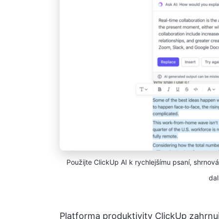
Použijte ClickUp AI k rychlejšímu psaní, shrno
dal
Platforma produktivity ClickUp zahrnu