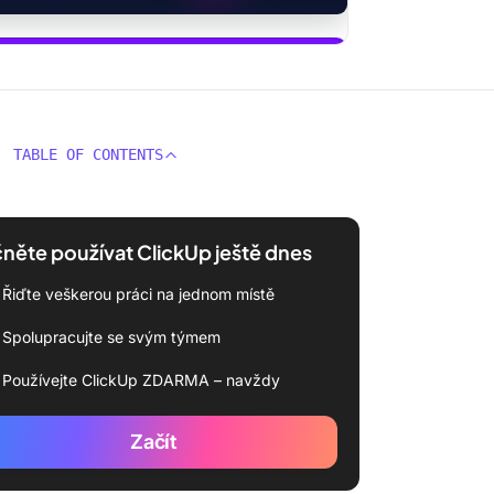
užívat ClickUp Brain
TABLE OF CONTENTS
něte používat ClickUp ještě dnes
Řiďte veškerou práci na jednom místě
Spolupracujte se svým týmem
Používejte ClickUp ZDARMA – navždy
Začít