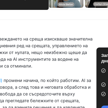
веждането на среща изискваше значителна
невния ред на срещата, управлението на
ежки от нулата, нещо неизбежно щеше да
За
да на AI инструментите за водене на
дн
и са отминали.
I)
промени начина, по който работим. AI за
овора, а след това и неговата обработка и
свобода да се съсредоточите върху
да прегледате бележките от срещата,
, за да вземете решения и да извлечете