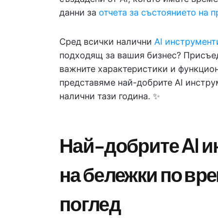
данни за
отчета за състоянието на п
Сред всички налични
AI инструмент
подходящ за вашия бизнес? Присъед
важните характеристики и функциона
представяме най-добрите AI инстру
налични тази година. ✨
Най-добрите AI и
на бележки по вре
поглед