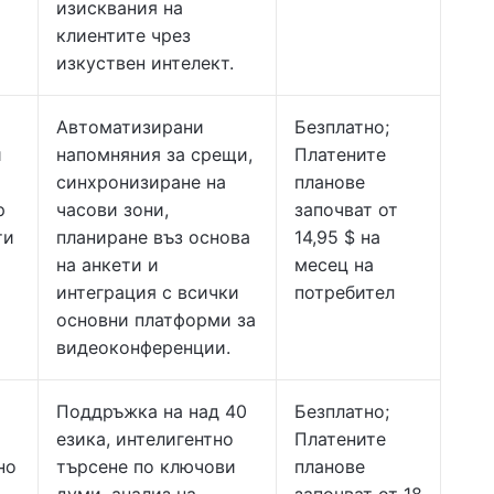
изисквания на
клиентите чрез
изкуствен интелект.
Автоматизирани
Безплатно;
и
напомняния за срещи,
Платените
синхронизиране на
планове
р
часови зони,
започват от
ти
планиране въз основа
14,95 $ на
на анкети и
месец на
интеграция с всички
потребител
основни платформи за
видеоконференции.
Поддръжка на над 40
Безплатно;
езика, интелигентно
Платените
но
търсене по ключови
планове