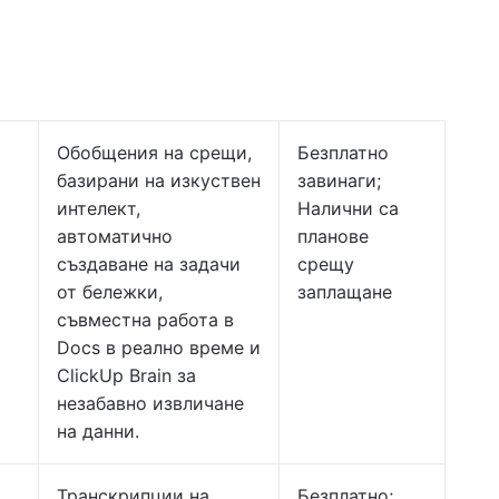
Обобщения на срещи,
Безплатно
базирани на изкуствен
завинаги;
интелект,
Налични са
автоматично
планове
създаване на задачи
срещу
от бележки,
заплащане
съвместна работа в
Docs в реално време и
ClickUp Brain за
незабавно извличане
на данни.
Транскрипции на
Безплатно;