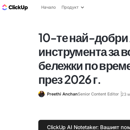
ClickUp блог
Начало
Продукт
10-те най-добри 
инструмента за в
бележки по врем
през 2026 г.
Preethi Anchan
Senior Content Editor
23 м
ClickUp AI Notetaker: Вашият п