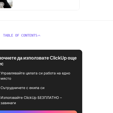
TABLE OF CONTENTS
почнете да използвате ClickUp още
ес
Управлявайте цялата си работа на едно
място
Сътрудничете с екипа си
Използвайте ClickUp БЕЗПЛАТНО –
завинаги