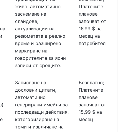
живо, автоматично
Платените
заснемане на
планове
слайдове,
започват от
 на
актуализации на
16,99 $ на
и
резюметата в реално
месец на
време и разширено
потребител
маркиране на
говорителите за ясни
записи от срещите.
Записване на
Безплатно;
дословни цитати,
Платените
автоматично
планове
а)
генерирани имейли за
започват от
последващи действия,
15,99 $ на
е
категоризиране на
месец
теми и извличане на