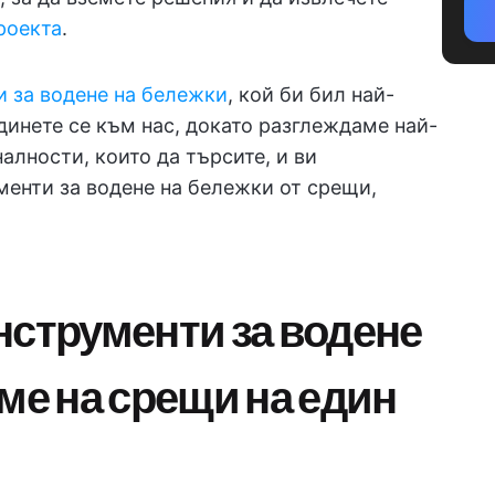
роекта
.
и за водене на бележки
, кой би бил най-
инете се към нас, докато разглеждаме най-
лности, които да търсите, и ви
менти за водене на бележки от срещи,
нструменти за водене
ме на срещи на един