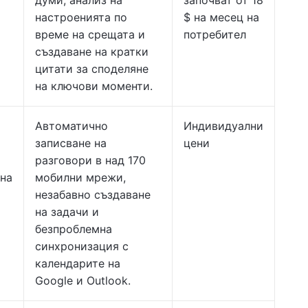
думи, анализ на
започват от 18
настроенията по
$ на месец на
време на срещата и
потребител
създаване на кратки
цитати за споделяне
на ключови моменти.
Автоматично
Индивидуални
записване на
цени
разговори в над 170
 на
мобилни мрежи,
незабавно създаване
на задачи и
безпроблемна
синхронизация с
календарите на
Google и Outlook.