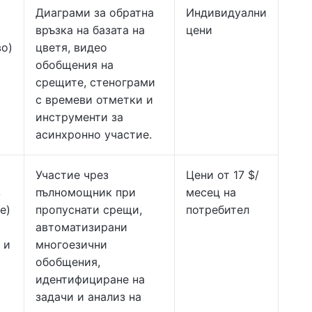
Диаграми за обратна
Индивидуални
връзка на базата на
цени
о)
цветя, видео
обобщения на
срещите, стенограми
с времеви отметки и
инструменти за
асинхронно участие.
Участие чрез
Цени от 17 $/
з
пълномощник при
месец на
е)
пропуснати срещи,
потребител
автоматизирани
 и
многоезични
обобщения,
идентифициране на
задачи и анализ на