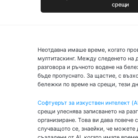
срещи
Неотдавна имаше време, когато про
мултитаскинг. Между следенето на д
разговора и ръчното водене на бел
бъде пропуснато. За щастие, с възхо
бележки по време на срещи, тези дн
Софтуерът за изкуствен интелект (A
срещи улеснява записването на разг
организиране. Това ви дава повече 
случващото се, знаейки, че можете 
създадени от AI, когато имате време