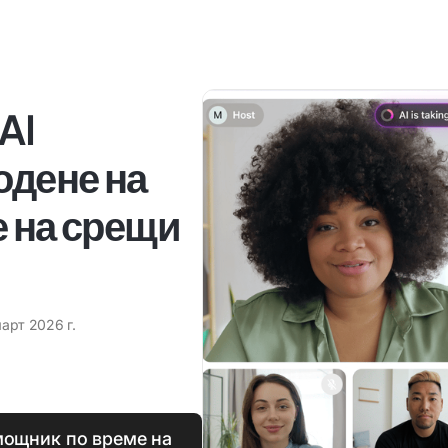
AI
одене на
е на срещи
арт 2026 г.
омощник по време на