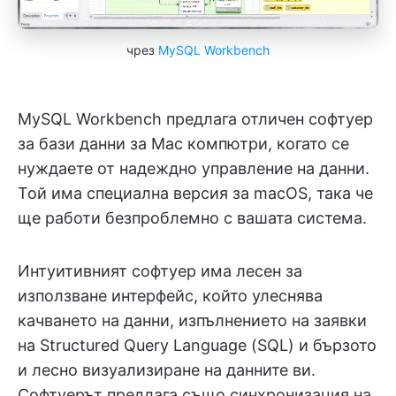
чрез
MySQL Workbench
MySQL Workbench предлага отличен софтуер
за бази данни за Mac компютри, когато се
нуждаете от надеждно управление на данни.
Той има специална версия за macOS, така че
ще работи безпроблемно с вашата система.
Интуитивният софтуер има лесен за
използване интерфейс, който улеснява
качването на данни, изпълнението на заявки
на Structured Query Language (SQL) и бързото
и лесно визуализиране на данните ви.
Софтуерът предлага също синхронизация на