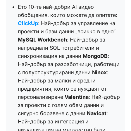
Ето 10-те най-добри AI видео
обобщения, които можете да опитате:
ClickUp
: Най-добър за управление на
проекти и бази данни „всичко в едно“
MySQL Workbench
: Най-добър за
напреднали SQL потребители и
синхронизация на данни
MongoDB
:
Най-добър за разработчици, работещи
с полуструктурирани данни
Ninox
:
Най-добър за малки и средни
предприятия, които се нуждаят от
персонализиране
Valentina
: Най-добър
за проекти с голям обем данни и
сигурно боравене с данни
Navicat
:
Най-добър за интеграция и
визуализация на множество бази