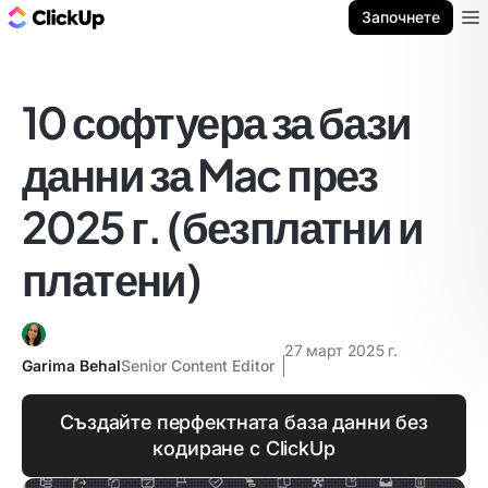
ClickUp блог
Започнете
Ope
10 софтуера за бази
данни за Mac през
2025 г. (безплатни и
платени)
27 март 2025 г.
Garima Behal
Senior Content Editor
Създайте перфектната база данни без
кодиране с ClickUp