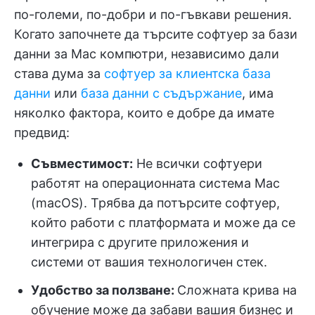
по-големи, по-добри и по-гъвкави решения.
Когато започнете да търсите софтуер за бази
данни за Mac компютри, независимо дали
става дума за
софтуер за клиентска база
данни
или
база данни с съдържание
, има
няколко фактора, които е добре да имате
предвид:
Съвместимост:
Не всички софтуери
работят на операционната система Mac
(macOS). Трябва да потърсите софтуер,
който работи с платформата и може да се
интегрира с другите приложения и
системи от вашия технологичен стек.
Удобство за ползване:
Сложната крива на
обучение може да забави вашия бизнес и