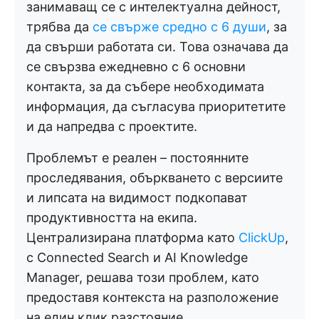
занимаващ се с интелектуална дейност,
трябва да
се свърже средно с 6 души
, за
да свърши работата си. Това означава да
се свързва ежедневно с 6 основни
контакта, за да събере необходимата
информация, да съгласува приоритетите
и да напредва с проектите.
Проблемът е реален – постоянните
проследявания, объркването с версиите
и липсата на видимост подкопават
продуктивността на екипа.
Централизирана платформа като
ClickUp
,
с Connected Search и AI Knowledge
Manager, решава този проблем, като
предоставя контекста на разположение
на един клик разстояние.