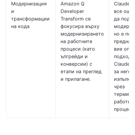
Модернизация
Amazon Q
Claude 
и
Developer
все още
трансформации
Transform се
да подд
на кода
фокусира върху
модерни
модернизирането
но е по
на работните
предназн
процеси (като
вие опр
ъпгрейди и
подхода,
конверсии) с
Claude 
етапи на преглед
за негов
и прилагане.
изпълне
чрез
термина
работни
процеси