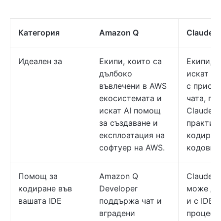
Категория
Amazon Q
Claude
Идеален за
Екипи, които са
Екипи, к
дълбоко
искат ас
въвлечени в AWS
с приори
екосистемата и
чата, пл
искат AI помощ
Claude C
за създаване и
практич
експлоатация на
кодиран
софтуер на AWS.
кодови б
Помощ за
Amazon Q
Claude 
кодиране във
Developer
може да
вашата IDE
поддържа чат и
и с IDE 
вградени
процеси,