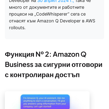
Developer на
30 април 2024 г.,
така че
много от документите и работните
процеси на „CodeWhisperer“ сега се
отнасят към Amazon Q Developer в AWS
rollouts.
Функция № 2: Amazon Q
Business за сигурни отговори
с контролиран достъп