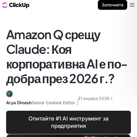
ClickUp блог
Започнете
Ope
Amazon Q срещу
Claude: Коя
корпоративна AI е по-
добра през 2026 г.?
31 януари 2026 г.
Arya Dinesh
Senior Content Editor
Опитайте #1 AI инструмент за
предприятия