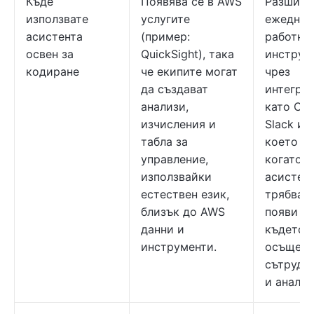
Къде
Появява се в AWS
Разширя
използвате
услугите
ежеднев
асистента
(пример:
работни
освен за
QuickSight), така
инструм
кодиране
че екипите могат
чрез
да създават
интегра
анализи,
като Chr
изчисления и
Slack и E
табла за
което по
управление,
когато
използвайки
асистен
естествен език,
трябва д
близък до AWS
появи та
данни и
където в
инструменти.
осъщест
сътрудн
и анализ