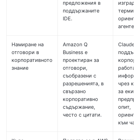
предложения в
изграде
поддържаните
термина
IDE.
ориенти
агентен 
Намиране на
Amazon Q
Claude
отговори в
Business е
поддър
корпоративното
проектиран за
корпора
знание
отговори,
работа с
съобразени с
информа
разрешенията, в
чрез ко
свързано
за екип/
корпоративно
предпри
съдържание,
опит,
често с цитати.
ориенти
към чата