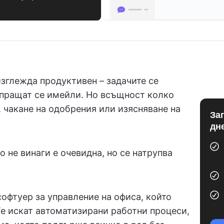
изглежда продуктивен – задачите се
зпращат се имейли. Но всъщност колко
, чакане на одобрения или изясняване на
За
дн
 не винаги е очевидна, но се натрупва
офтуер за управление на офиса, който
Те искат автоматизирани работни процеси,