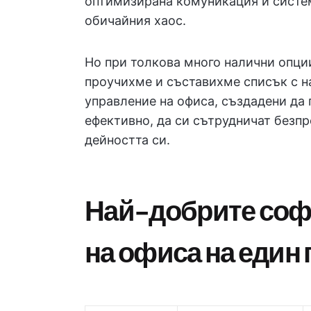
оптимизирана комуникация и систем
обичайния хаос.
Но при толкова много налични опци
проучихме и съставихме списък с н
управление на офиса, създадени да 
ефективно, да си сътрудничат безпр
дейността си.
Най-добрите соф
на офиса на един 