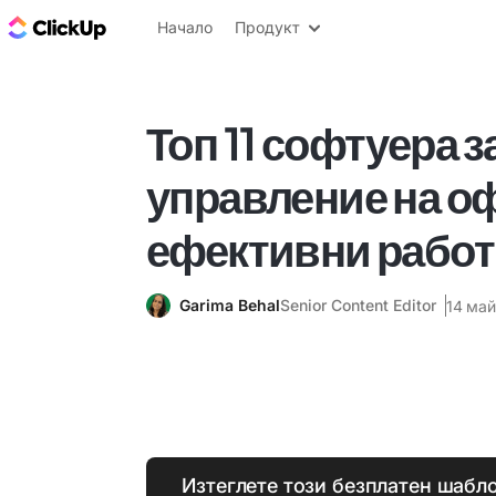
ClickUp блог
Начало
Продукт
Топ 11 софтуера з
управление на оф
ефективни работ
Garima Behal
Senior Content Editor
14 май
Изтеглете този безплатен шабло