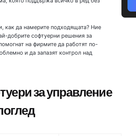
а, която поддържа всичко в ред без
и, как да намерите подходящата? Ние
ай-добрите софтуерни решения за
помогнат на фирмите да работят по-
облемно и да запазят контрол над
туери за управление
поглед