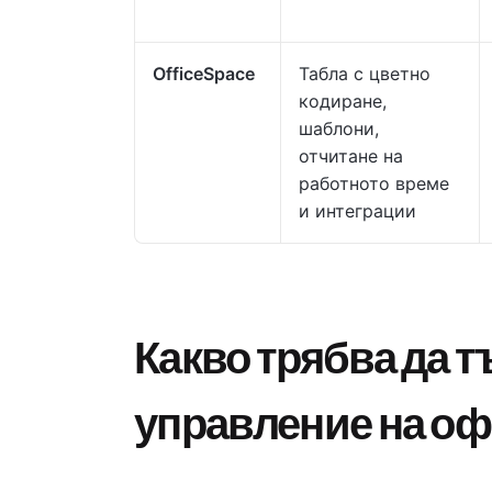
OfficeSpace
Табла с цветно
кодиране,
шаблони,
отчитане на
работното време
и интеграции
Какво трябва да т
управление на о