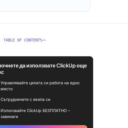
TABLE OF CONTENTS
почнете да използвате ClickUp още
ес
Управлявайте цялата си работа на едно
място
Сътрудничете с екипа си
Използвайте ClickUp БЕЗПЛАТНО –
завинаги