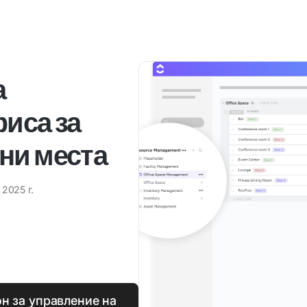
а
иса за
ни места
 2025 г.
н за управление на