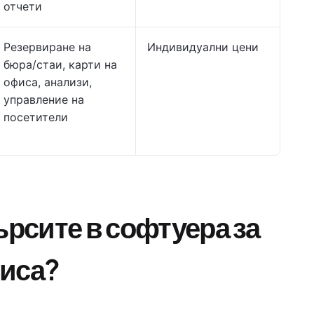
отчети
Резервиране на
Индивидуални цени
бюра/стаи, карти на
офиса, анализи,
управление на
посетители
ърсите в софтуера за
фиса?