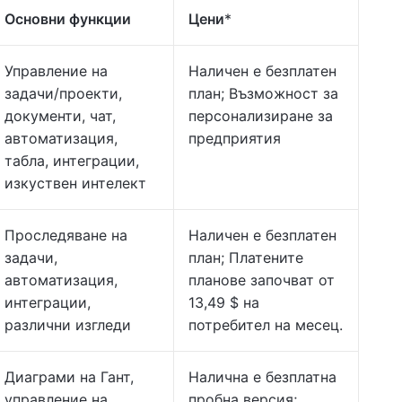
Основни функции
Цени
*
Управление на
Наличен е безплатен
задачи/проекти,
план; Възможност за
документи, чат,
персонализиране за
автоматизация,
предприятия
табла, интеграции,
изкуствен интелект
Проследяване на
Наличен е безплатен
задачи,
план; Платените
автоматизация,
планове започват от
интеграции,
13,49 $ на
различни изгледи
потребител на месец.
Диаграми на Гант,
Налична е безплатна
управление на
пробна версия;