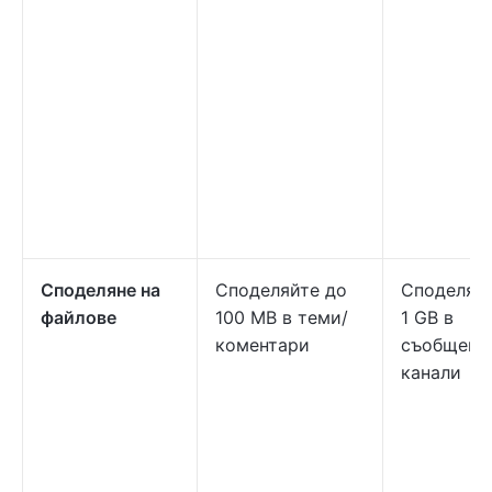
Споделяне на
Споделяйте до
Споделяй
файлове
100 MB в теми/
1 GB в
коментари
съобщени
канали