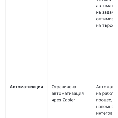
автомати
на задачи,
оптимизи
на търсен
Автоматизация
Ограничена
Автомати
автоматизация
на работн
чрез Zapier
процес,
напомняни
интеграци