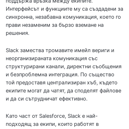
поддържа връзка между екипите.
Интерфейсът и функциите му са създадени за
синхронна, незабавна комуникация, което го
прави незаменим за бързо вземане на
решения.
Slack замества тромавите имейл вериги и
неорганизираната комуникация със
структурирани канали, директни съобщения
и безпроблемна интеграция. По същество
той предоставя централизиран хъб, където
екипите могат да чатят, да споделят файлове
и да си сътрудничат ефективно.
Като част от Salesforce, Slack е най-
подходящ за екипи, които работят в