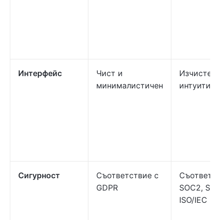
Интерфейс
Чист и
Изчистен 
минималистичен
интуитиве
Сигурност
Съответствие с
Съответст
GDPR
SOC2, SO
ISO/IEC