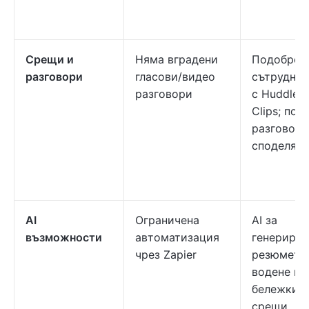
Срещи и
Няма вградени
Подобрен
разговори
гласови/видео
сътруднич
разговори
с Huddles 
Clips; по
разговори
споделяне
AI
Ограничена
AI за
възможности
автоматизация
генериран
чрез Zapier
резюмета,
водене на
бележки о
срещи,