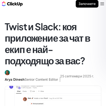
ClickUp блог
Започнете
Ope
Twist и Slack: коя
приложение за чат в
екип е най-
подходящо за вас?
25 септември 2025 г.
Arya Dinesh
Senior Content Editor