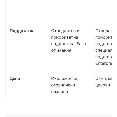
Поддръжка
Стандартна и
Стандартн
приоритетна
приорите
поддръжка, база
поддръжк
от знания
специална
поддръжк
Enterprise
Цени
Икономични,
Скъп, мно
ограничени
ценови ни
планове