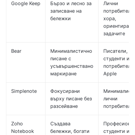
Google Keep
Бързо и лесно за
Лични
записване на
потребители
бележки
хора,
ориентирани
задачите
Bear
Минималистично
Писатели,
писане с
студенти и
усъвършенствано
потребители
маркиране
Apple
Simplenote
Фокусирани
Минималист
върху писане без
лични
разсейване
потребители
Zoho
Създава
Професионал
Notebook
бележки, богати
студенти и 