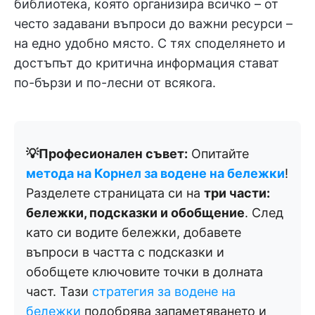
библиотека, която организира всичко – от
често задавани въпроси до важни ресурси –
на едно удобно място. С тях споделянето и
достъпът до критична информация стават
по-бързи и по-лесни от всякога.
💡Професионален съвет:
Опитайте
метода на Корнел за водене на бележки
!
Разделете страницата си на
три части:
бележки, подсказки и обобщение
. След
като си водите бележки, добавете
въпроси в частта с подсказки и
обобщете ключовите точки в долната
част. Тази
стратегия за водене на
бележки
подобрява запаметяването и