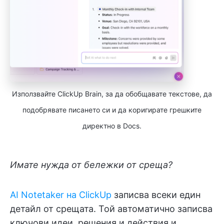
Използвайте ClickUp Brain, за да обобщавате текстове, да
подобрявате писането си и да коригирате грешките
директно в Docs.
Имате нужда от бележки от среща?
AI Notetaker на ClickUp
записва всеки един
детайл от срещата. Той автоматично записва
ключови идеи, решения и действия и