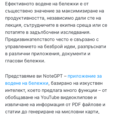
Ефективното водене на бележки е от
съществено значение за максимизиране на
продуктивността, независимо дали сте на
лекция, сътрудничите в екипна среща или се
потапяте в задълбочени изследвания.
Предизвикателството често е свързано с
управлението на безброй идеи, разпръснати
в различни приложения, документи и
гласови бележки.
Представяме ви NoteGPT –
приложение за
водене на бележки
, базирано на изкуствен
интелект, което предлага много функции – от
обобщаване на YouTube видеоклипове и
извличане на информация от PDF файлове и
статии до генериране на мисловни карти,