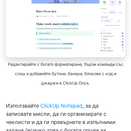
Редактирайте с богато форматиране, бързи команди със
слэш и добавяйте бутони, банери, блокове с код и
джаджи в ClickUp Docs.
Използвайте
ClickUp Notepad
, за да
записвате мисли, да ги организирате с
чеклисти и да ги превърнете в изпълними
задачи (всичко това с богати опции за