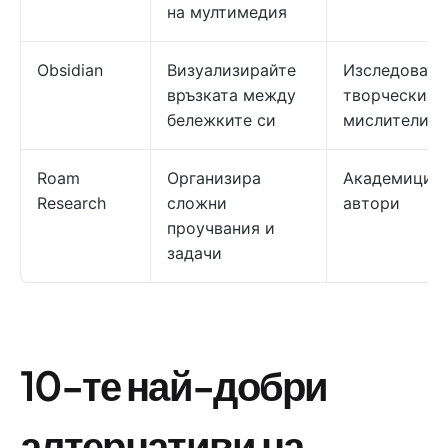
на мултимедия
Obsidian
Визуализирайте
Изследовате
връзката между
творчески
бележките си
мислители
Roam
Организира
Академици и
Research
сложни
автори
проучвания и
задачи
10-те най-добри
алтернативи на