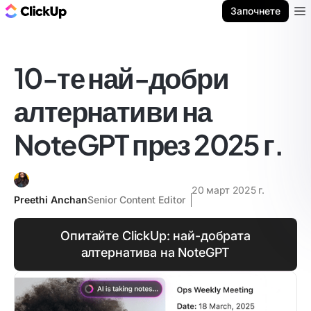
ClickUp блог
Започнете
Ope
10-те най-добри
алтернативи на
NoteGPT през 2025 г.
20 март 2025 г.
Preethi Anchan
Senior Content Editor
Опитайте ClickUp: най-добрата
алтернатива на NoteGPT