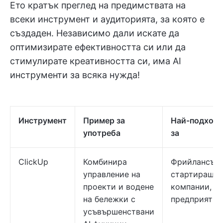
Ето кратък преглед на предимствата на
всеки инструмент и аудиторията, за която е
създаден. Независимо дали искате да
оптимизирате ефективността си или да
стимулирате креативността си, има AI
инструменти за всяка нужда!
Инструмент
Пример за
Най-подход
употреба
за
ClickUp
Комбинира
Фрийлансъри
управление на
стартиращи
проекти и водене
компании, ек
на бележки с
предприятия
усъвършенствани