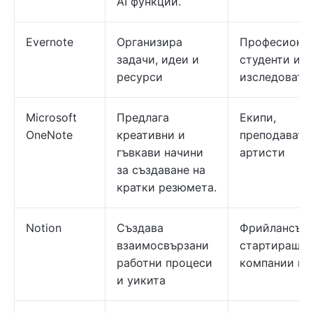
AI функции.
Evernote
Организира
Професионал
задачи, идеи и
студенти и
ресурси
изследовате
Microsoft
Предлага
Екипи,
OneNote
креативни и
преподавате
гъвкави начини
артисти
за създаване на
кратки резюмета.
Notion
Създава
Фрийлансъри
взаимосвързани
стартиращи
работни процеси
компании и 
и уикита