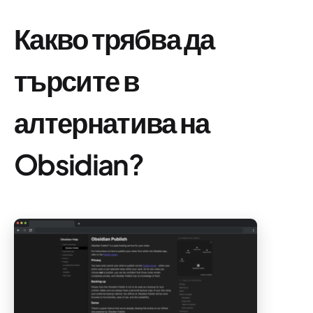
Какво трябва да
търсите в
алтернатива на
Obsidian?