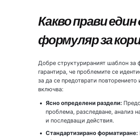
Какво прави един
формуляр за кор
Добре структурираният шаблон за 
гарантира, че проблемите се иденти
за да се предотврати повторението 
включва:
Ясно определени раздели:
Предо
проблема, разследване, анализ н
и последващи действия.
Стандартизирано форматиране: