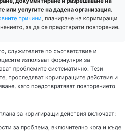
ране, документиране и разрешаване на
е или услугите на дадена организация.
овните причини
, планиране на коригиращи
нението, за да се предотврати повторение.
то, служителите по съответствие и
оцесите използват формуляри за
ават проблемите систематично. Тези
е, проследяват коригиращите действия и
ване, като предотвратяват повторението
плана за коригиращи действия включват:
сти за проблема, включително кога и къде