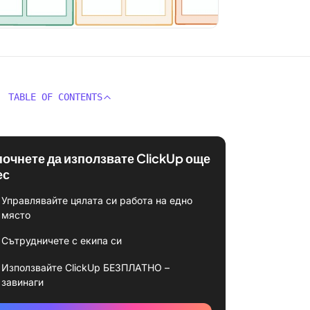
TABLE OF CONTENTS
почнете да използвате ClickUp още
ес
Управлявайте цялата си работа на едно
място
Сътрудничете с екипа си
Използвайте ClickUp БЕЗПЛАТНО –
завинаги