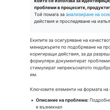
който се използва за идентифици
проблеми в процесите, продуктит
Той помага за
анализиране на осн
действия и проследяване на изпъл
Екипите за осигуряване на качество
мениджърите по подобряване на пр
коригиращи действия, за да разреш
формуляри документират проблемит
стимулират непрекъснатото подобря
им.
Ключовите елементи на формата на 
Описание на проблема:
Подробно
е възникнал