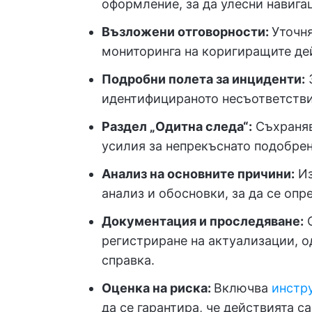
оформление, за да улесни навига
Възложени отговорности:
Уточня
мониторинга на коригиращите де
Подробни полета за инциденти:
З
идентифицираното несъответстви
Раздел „Одитна следа“:
Съхраняв
усилия за непрекъснато подобрен
Анализ на основните причини:
Из
анализ и обосновки, за да се опр
Документация и проследяване:
О
регистриране на актуализации, о
справка.
Оценка на риска:
Включва
инстр
да се гарантира, че действията с