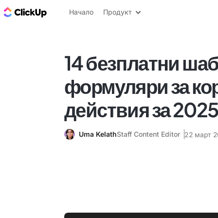
ClickUp блог
Начало
Продукт
14 безплатни шаб
формуляри за к
действия за 2025 
Uma Kelath
Staff Content Editor
22 март 2