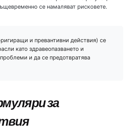
същевременно се намаляват рисковете.
ригиращи и превантивни действия) се
расли като здравеопазването и
 проблеми и да се предотвратява
рмуляри за
ствия