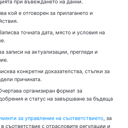
цията при въвеждането на данни.
ва кой е отговорен за прилагането и
йствия.
аписва точната дата, място и условия на
е.
а записи на актуализации, прегледи и
ие.
исква конкретни доказателства, стъпки за
едели причината.
чертава организиран формат за
добрения и статус на завършване за бъдеща
ументи за управление на съответствието
, за
а в съответствие с отрасловите регулации и