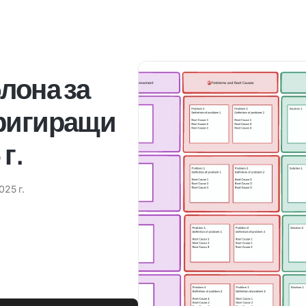
лона за
оригиращи
г.
025 г.