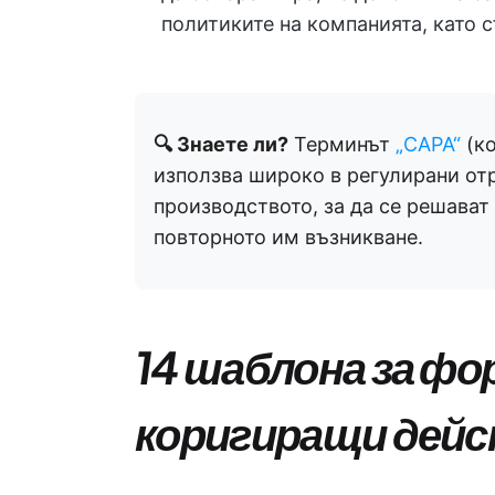
политиките на компанията, като 
🔍 Знаете ли?
Терминът
„CAPA“
(ко
използва широко в регулирани от
производството, за да се решават
повторното им възникване.
14 шаблона за фо
коригиращи дей