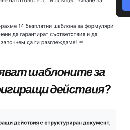
не на отговорност и осъществяване на
ъбрахме 14 безплатни шаблона за формуляри
чени да гарантират съответствие и да
започнем да ги разглеждаме! 🔦
яват шаблоните за
ригиращи действия?
ращи действия е структуриран документ,