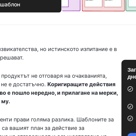
 шаблон
звикателства, но истинското изпитание е в
 решават.
За
 продуктът не отговаря на очакванията,
дн
 не е достатъчно.
Коригиращите действия
кво е пошло нередно, и прилагане на мерки,
 му.
нти прави голяма разлика. Шаблоните за
са вашият план за действие за