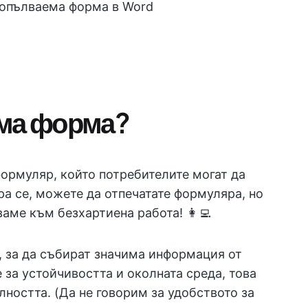
попълваема форма в Word
ема форма?
ормуляр, който потребителите могат да
ра се, можете да отпечатате формуляра, но
ваме към безхартиена работа! 👩‍💻
 за да събират значима информация от
 за устойчивостта и околната среда, това
ността. (Да не говорим за удобството за