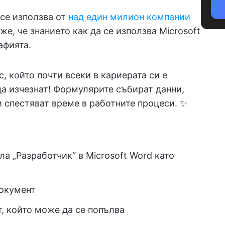
 се използва от
над един милион компании
аже, че знанието как да се използва Microsoft
афията.
, който почти всеки в кариерата си е
да изчезнат! Формулярите събират данни,
 спестяват време в работните процеси. ✨
:
а „Разработчик“ в Microsoft Word като
документ
, който може да се попълва