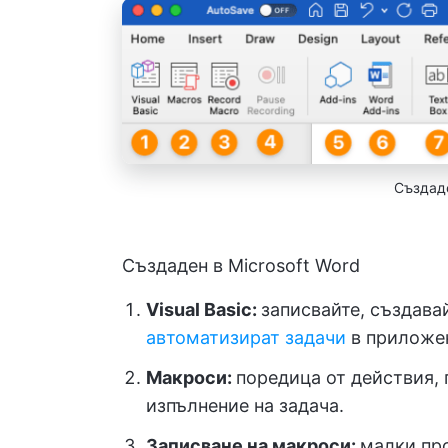
Създаде
Създаден в Microsoft Word
Visual Basic:
записвайте, създава
автоматизират задачи
в приложен
Макроси:
поредица от действия, 
изпълнение на задача.
Записване на макроси:
малки про