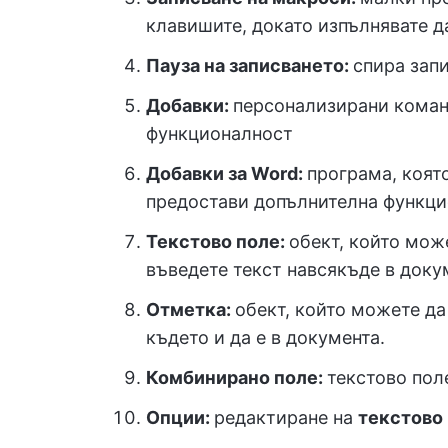
клавишите, докато изпълнявате д
Пауза на записването:
спира зап
Добавки:
персонализирани коман
функционалност
Добавки за Word:
програма, коят
предостави допълнителна функци
Текстово поле:
обект, който мож
въведете текст навсякъде в доку
Отметка:
обект, който можете да
където и да е в документа.
Комбинирано поле:
текстово пол
Опции:
редактиране на
текстово