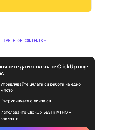
TABLE OF CONTENTS
почнете да използвате ClickUp още
ес
Управлявайте цялата си работа на едно
място
Сътрудничете с екипа си
Използвайте ClickUp БЕЗПЛАТНО –
завинаги