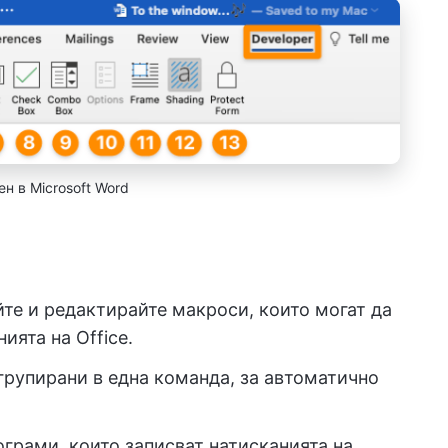
н в Microsoft Word
йте и редактирайте макроси, които могат да
ията на Office.
групирани в една команда, за автоматично
грами, които записват натисканията на