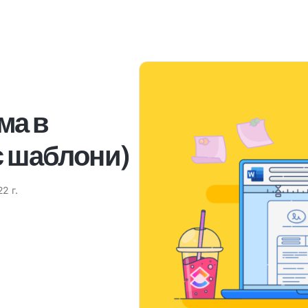
ма в
с шаблони)
2 г.