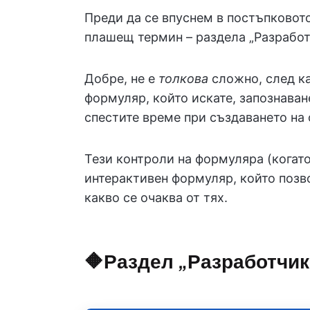
Преди да се впуснем в постъпковот
плашещ термин – раздела „Разработ
Добре, не е
толкова
сложно, след ка
формуляр, който искате, запознаван
спестите време при създаването на
Тези контроли на формуляра (когато
интерактивен формуляр, който позв
какво се очаква от тях.
🔶Раздел „Разработчик