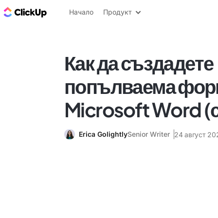
ClickUp блог
Начало
Продукт
Как да създадете
попълваема фор
Microsoft Word (
Erica Golightly
Senior Writer
24 август 202