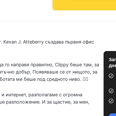
 Kevan J. Atteberry създава първия офис
За
а го направя правилно, Clippy беше там, за
дн
атъчно добър. Появяваше се от нищото, за
тата ми беше под средното ниво. 😵‍💫
 и интернет, разполагаме с огромна
аше разположение. И за щастие, за мен,