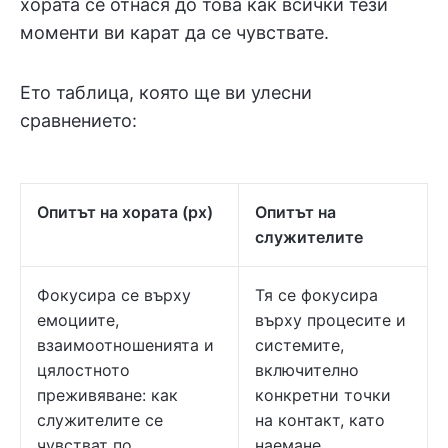
хората се отнася до това как всички тези
моменти ви карат да се чувствате.
Ето таблица, която ще ви улесни
сравнението:
Опитът на хората (px)
Опитът на
служителите
Фокусира се върху
Тя се фокусира
емоциите,
върху процесите и
взаимоотношенията и
системите,
цялостното
включително
преживяване: как
конкретни точки
служителите се
на контакт, като
чувстват по
наемане,