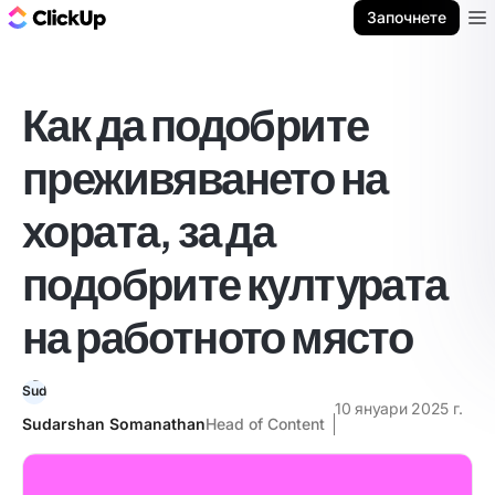
ClickUp блог
Започнете
Ope
Как да подобрите
преживяването на
хората, за да
подобрите културата
на работното място
10 януари 2025 г.
Sudarshan Somanathan
Head of Content