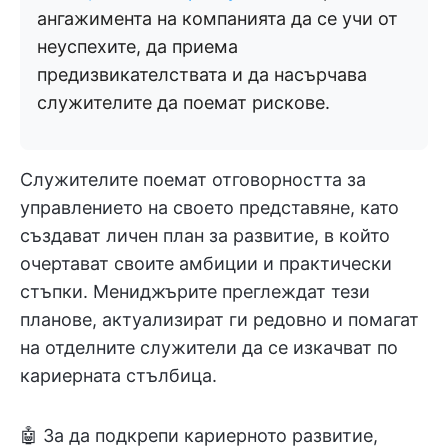
ангажимента на компанията да се учи от
неуспехите, да приема
предизвикателствата и да насърчава
служителите да поемат рискове.
Служителите поемат отговорността за
управлението на своето представяне, като
създават личен план за развитие, в който
очертават своите амбиции и практически
стъпки. Мениджърите преглеждат тези
планове, актуализират ги редовно и помагат
на отделните служители да се изкачват по
кариерната стълбица.
🤖 За да подкрепи кариерното развитие,