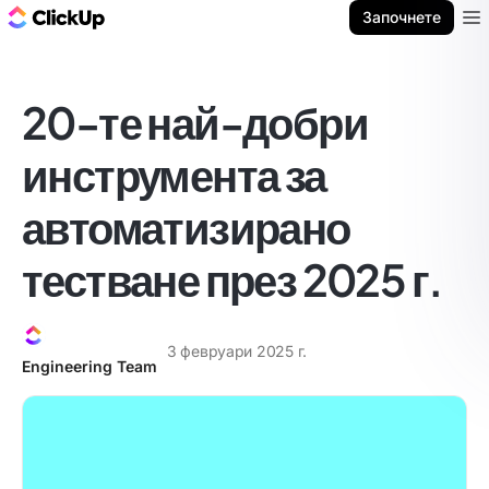
ClickUp блог
Започнете
Ope
20-те най-добри
инструмента за
автоматизирано
тестване през 2025 г.
3 февруари 2025 г.
Engineering Team