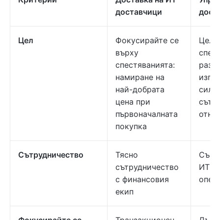
доставчици
дост
Цел
Фокусирайте се
Целта
върху
спес
спестяванията:
разх
намиране на
изгр
най-добрата
силни
цена при
сътр
първоначалната
отно
покупка
Сътрудничество
Тясно
Съвм
сътрудничество
ИТ и
с финансовия
опер
екип