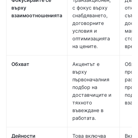
Фокусирайте се
Транзакционен,
Дълг
върху
с фокус върху
отно
взаимоотношенията
снабдяването,
сътр
договорните
дост
условия и
макс
оптимизацията
стой
на цените.
врем
Обхват
Акцентът е
Обхв
върху
прои
първоначалния
разр
подбор на
проб
доставчиците и
подд
тяхното
взаи
въвеждане в
работата.
Дейности
Това включва
Вклю