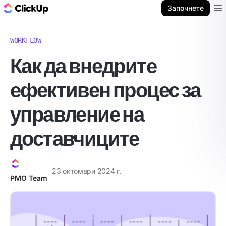
ClickUp блог
Започнете
Ope
WORKFLOW
Как да внедрите
ефективен процес за
управление на
доставчиците
23 октомври 2024 г.
PMO Team