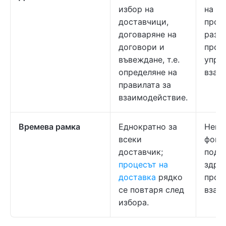
избор на
на
доставчици,
прои
договаряне на
разр
договори и
проб
въвеждане, т.е.
упра
определяне на
взаи
правилата за
взаимодействие.
Времева рамка
Еднократно за
Непр
всеки
фоку
доставчик;
подд
процесът на
здра
доставка
рядко
прод
се повтаря след
взаи
избора.