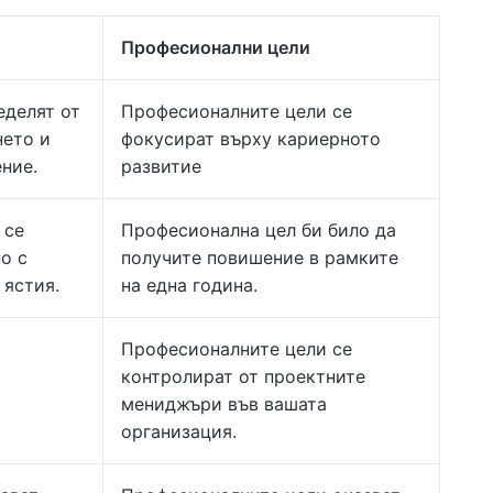
Професионални цели
еделят от
Професионалните цели се
ето и
фокусират върху кариерното
ние.
развитие
 се
Професионална цел би било да
о с
получите повишение в рамките
 ястия.
на една година.
Професионалните цели се
контролират от проектните
мениджъри във вашата
организация.