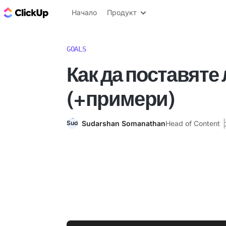
ClickUp блог
Начало
Продукт
GOALS
Как да поставяте
(+примери)
Sudarshan Somanathan
Head of Content