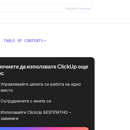
TABLE OF CONTENTS
почнете да използвате ClickUp още
ес
Управлявайте цялата си работа на едно
място
Сътрудничете с екипа си
Използвайте ClickUp БЕЗПЛАТНО –
завинаги