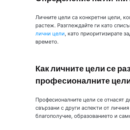
Личните цели са конкретни цели, ко
растеж. Разглеждайте ги като списъ
лични цели
, като приоритизирате з
времето.
Как личните цели се ра
професионалните цел
Професионалните цели се отнасят до
свързани с други аспекти от личния
благополучие, образованието и са