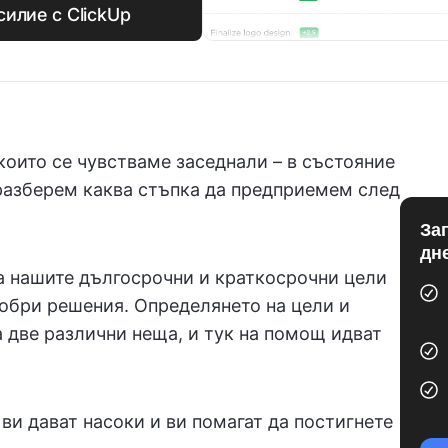
силие с ClickUp
които се чувстваме заседнали – в състояние
разберем каква стъпка да предприемем след
За
дн
на нашите дългосрочни и краткосрочни цели
обри решения. Определянето на цели и
а две различни неща, и тук на помощ идват
 ви дават насоки и ви помагат да постигнете