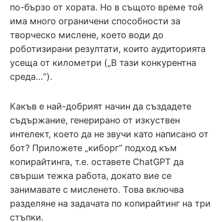
по-бързо от хората. Но в същото време той
има много ограничени способности за
творческо мислене, което води до
роботизирани резултати, които аудиторията
усеща от километри („В тази конкурентна
среда…“).
Какъв е най-добрият начин да създадете
съдържание, генерирано от изкуствен
интелект, което да не звучи като написано от
бот? Приложете „киборг“ подход към
копирайтинга, т.е. оставете ChatGPT да
свърши тежка работа, докато вие се
занимавате с мисленето. Това включва
разделяне на задачата по копирайтинг на три
стъпки.