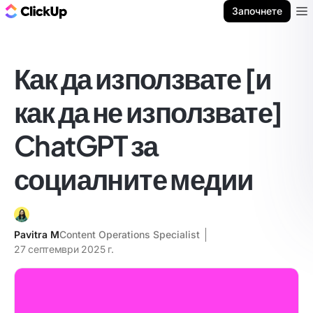
ClickUp блог
Започнете
Ope
Как да използвате [и
как да не използвате]
ChatGPT за
социалните медии
Pavitra M
Content Operations Specialist
27 септември 2025 г.