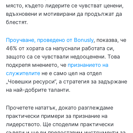
място, където лидерите се чувстват ценени,
вдъхновени и мотивирани да продължат да
блестят.
Проучване, проведено от Bonusly
, показва, че
46% от хората са напуснали работата си,
защото са се чувствали недооценени. Това
подкрепя мнението, че
признанието на
служителите
не е само цел на отдел
„Човешки ресурси“, а стратегия за задържане
на най-добрите таланти.
Прочетете нататък, докато разглеждаме
практически примери за признание на
лидерството. Ще споделим практически
съвети и ще ви предоставим инструменти за