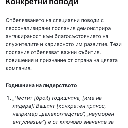
Конкретни поводи
Отбелязването на специални поводи с
персонализирани послания демонстрира
ангажираност към благосъстоянието на
служителите и кариерното им развитие. Тези
послания отбелязват важни събития,
повишения и признание от страна на цялата
компания.
Годишнина на лидерството
„Честит [брой] годишнина, [име на
лидера]! Вашият [конкретен принос,
например „далекогледство“, „неуморен
ентусиазъм“] е от ключово значение за