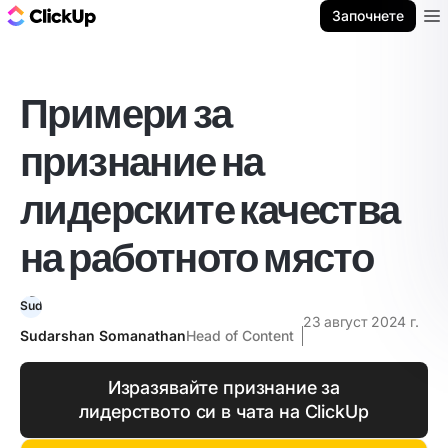
ClickUp блог
Започнете
Ope
Примери за
признание на
лидерските качества
на работното място
23 август 2024 г.
Sudarshan Somanathan
Head of Content
Изразявайте признание за
лидерството си в чата на ClickUp