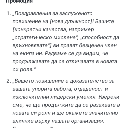
Промоция
„Поздравления за заслуженото
повишение на [нова длъжност]! Вашите
[конкретни качества, например
„стратегическо мислене“, „способност да
вдъхновявате“] ви правят безценен член
на екипа ни. Радваме се да видим, че
продължавате да се отличавате в новата
си роля.“
„Вашето повишение е доказателство за
вашата упорита работа, отдаденост и
изключителни лидерски умения. Уверени
сме, че ще продължите да се развивате в
новата си роля и ще окажете значително
влияние върху нашата организация.