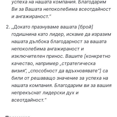
успеха на нашата компания. Благодарим
Ви за Вашата непоколебима всеотдайност
и ангажираност.“
„Докато празнуваме вашата [брой]
годишнина като лидер, искаме да изразим
нашата дълбока благодарност за вашата
непоколебима ангажираност и
изключителен принос. Вашите [конкретно
качество, например „стратегическа
визия“, „способност да вдъхновявате“] са
били от решаващо значение за успеха на
нашата компания. Благодарим ви за вашия
непрекъснат лидерски дух и
всеотдайност.“