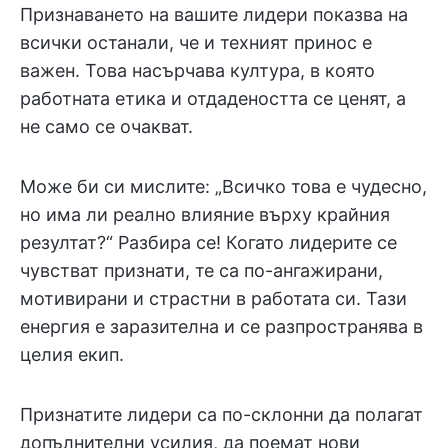
Признаването на вашите лидери показва на
всички останали, че и техният принос е
важен. Това насърчава култура, в която
работната етика и отдадеността се ценят, а
не само се очакват.
Може би си мислите: „Всичко това е чудесно,
но има ли реално влияние върху крайния
резултат?“ Разбира се! Когато лидерите се
чувстват признати, те са по-ангажирани,
мотивирани и страстни в работата си. Тази
енергия е заразителна и се разпространява в
целия екип.
Признатите лидери са по-склонни да полагат
допълнителни усилия, да поемат нови