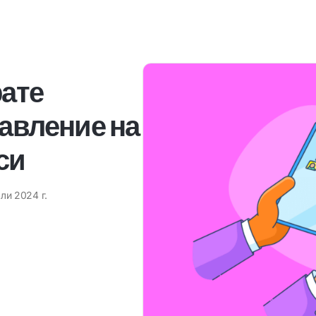
рате
авление на
си
юли 2024 г.