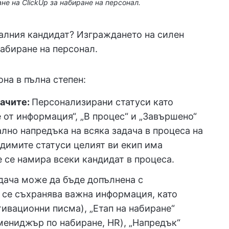
не на ClickUp за набиране на персонал.
алния кандидат? Изграждането на силен
набиране на персонал.
на в пълна степен:
дачите:
Персонализирани статуси като
е от информация“, „В процес“ и „Завършено“
ално напредъка на всяка задача в процеса на
идимите статуси целият ви екип има
е се намира всеки кандидат в процеса.
дача може да бъде допълнена с
а се съхранява важна информация, като
ивационни писма), „Етап на набиране“
 (мениджър по набиране, HR), „Напредък“