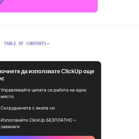
TABLE OF CONTENTS
почнете да използвате ClickUp още
ес
Управлявайте цялата си работа на едно
място
Сътрудничете с екипа си
Използвайте ClickUp БЕЗПЛАТНО –
завинаги