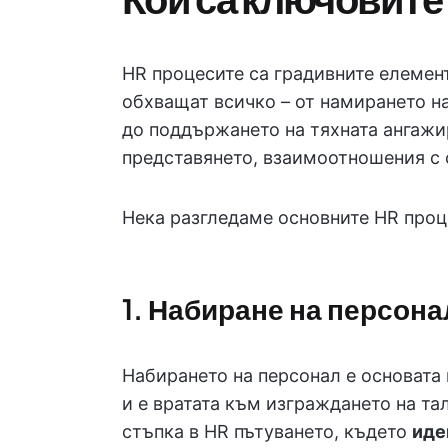
HR процесите са градивните елемент
обхващат всичко – от намирането н
до поддържането на тяхната ангажи
представянето, взаимоотношения с 
Нека разгледаме основните HR проц
1. Набиране на персона
Набирането на персонал е основата
и е вратата към изграждането на та
стъпка в HR пътуването, където
иде