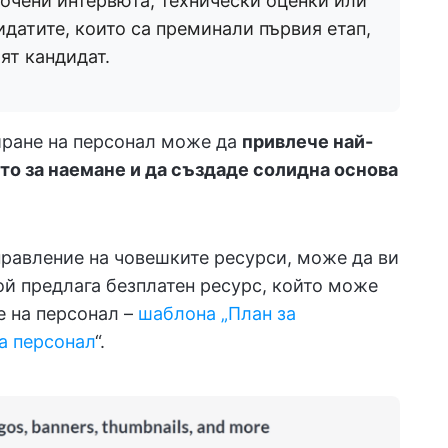
чени интервюта, технически оценки или
идатите, които са преминали първия етап,
ят кандидат.
иране на персонал може да
привлече най-
то за наемане и да създаде солидна основа
правление на човешките ресурси, може да ви
ой предлага безплатен ресурс, който може
е на персонал –
шаблона „План за
на персонал
“.