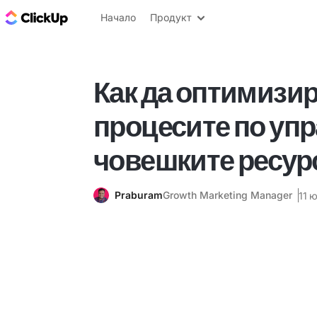
ClickUp блог
Начало
Продукт
Как да оптимизи
процесите по упр
човешките ресур
Praburam
Growth Marketing Manager
11 