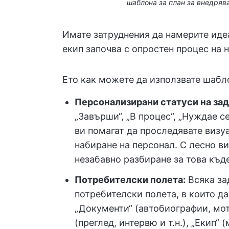
шаблона за план за внедрява
Имате затруднения да намерите иде
екип започва с опростен процес на 
Ето как можете да използвате шабло
Персонализирани статуси на за
„Завърши“, „В процес“, „Нуждае с
ви помагат да проследявате визу
набиране на персонал. С лесно в
незабавно разбиране за това къд
Потребителски полета:
Всяка за
потребителски полета, в които д
„Документи“ (автобиографии, мот
(преглед, интервю и т.н.), „Екип“