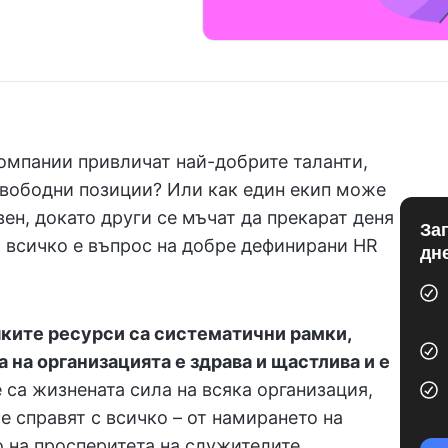
компании привличат най-добрите таланти,
 свободни позиции? Или как един екип може
вен, докато други се мъчат да прекарат деня
За
: всичко е въпрос на добре дефинирани HR
дн
ките ресурси са систематични рамки,
а на организацията е здрава и щастлива и е
е са жизнената сила на всяка организация,
е справят с всичко – от намирането на
 на просперитета на служителите.