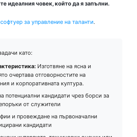
те идеалния човек, който да я запълни.
и
софтуер за управление на таланти
.
адачи като:
актеристика:
Изготвяне на ясна и
ято очертава отговорностите на
ия и корпоративната култура.
а потенциални кандидати чрез борси за
репоръки от служители
фии и провеждане на първоначални
фицирани кандидати