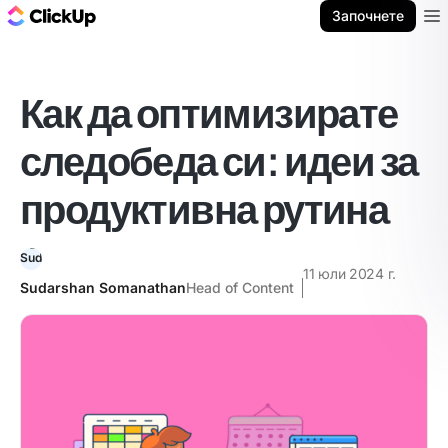
ClickUp блог
Започнете
Ope
Как да оптимизирате
следобеда си: идеи за
продуктивна рутина
11 юли 2024 г.
Sudarshan Somanathan
Head of Content