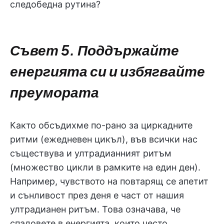
следобедна рутина?
Съвет 5. Поддържайте
енергията си и избягвайте
преумората
Както обсъдихме по-рано за циркадните
ритми (ежедневен цикъл), във всички нас
съществува и ултрадианният ритъм
(множество цикли в рамките на един ден).
Например, чувството на повтарящ се апетит
и сънливост през деня е част от нашия
ултрадианен ритъм. Това означава, че
спадовете в енергията, които често