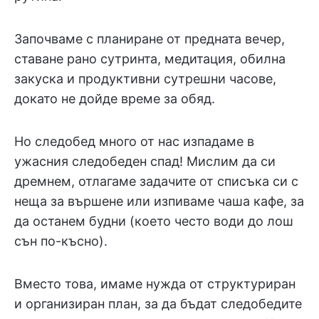
Започваме с планиране от предната вечер,
ставане рано сутринта, медитация, обилна
закуска и продуктивни сутрешни часове,
докато не дойде време за обяд.
Но следобед много от нас изпадаме в
ужасния следобеден спад! Мислим да си
дремнем, отлагаме задачите от списъка си с
неща за вършене или изпиваме чаша кафе, за
да останем будни (което често води до лош
сън по-късно).
Вместо това, имаме нужда от структуриран
и организиран план, за да бъдат следобедите