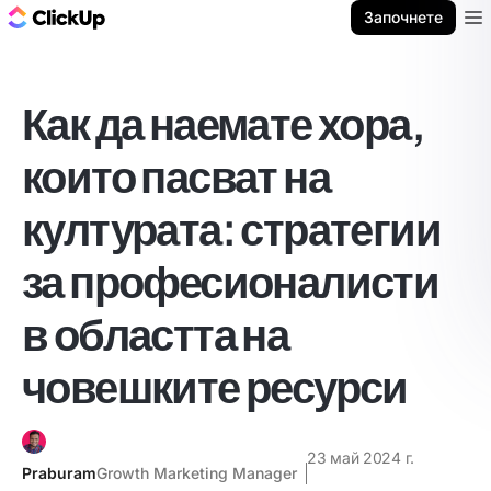
ClickUp блог
Започнете
Ope
Как да наемате хора,
които пасват на
културата: стратегии
за професионалисти
в областта на
човешките ресурси
23 май 2024 г.
Praburam
Growth Marketing Manager