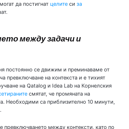
 могат да постигнат
целите
си
за
ват.
ето между задачи и
ня постоянно се движим и преминаваме от
ича превключване на контекста и е тихият
учване на Qatalog и Idea Lab на Корнелския
кетираните
смятат, че промяната на
а. Необходими са приблизително 10 минути,
.
е превключването между контексти, като по