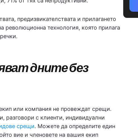
и, 71% от тях са непродуктивни.
твата, предизвикателствата и прилагането
на революционна технология, която прилага
речки.
яват дните без
, екип или компания не провеждат срещи.
и, разговори с клиенти, индивидуални
идове срещи
. Можете да определите един
който вие и членовете на вашия екип