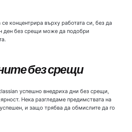
 се концентрира върху работата си, без да
н ден без срещи може да подобри
та.
ните без срещи
tlassian успешно внедриха дни без срещи,
лярност. Нека разгледаме предимствата на
 успешен, и защо трябва да обмислите да го