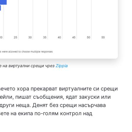
е на виртуални срещи чрез
Zippia
вечето хора прекарват виртуалните си срещи
мейли, пишат съобщения, ядат закуски или
 други неща. Денят без срещи насърчава
ете на екипа по-голям контрол над