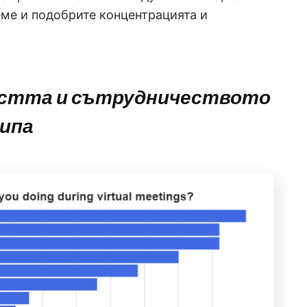
еме и подобрите концентрацията и
остта и сътрудничеството
кипа