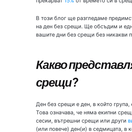
прекарват
15%
от времето си в срещ
В този блог ще разгледаме предимс
на ден без срещи. Ще обсъдим и ед
вашите дни без срещи без никакви п
Какво представл
срещи?
Ден без срещи е ден, в който група
Това означава, че няма екипни срещ
сесии, вътрешни срещи или други
в
(или повече) ден(и) в седмицата, в 