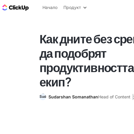
ClickUp блог
Начало
Продукт
Как дните без ср
да подобрят
продуктивността
екип?
Sudarshan Somanathan
Head of Content