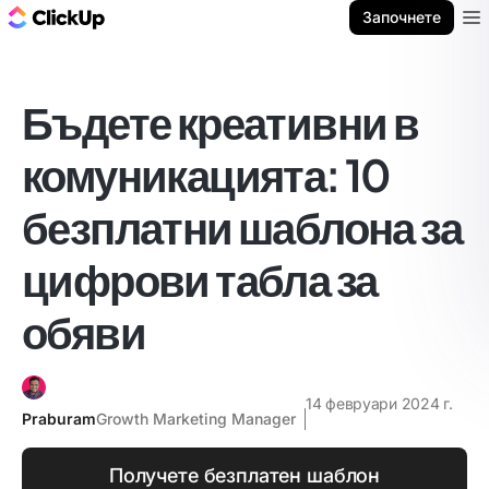
ClickUp блог
Започнете
Ope
Бъдете креативни в
комуникацията: 10
безплатни шаблона за
цифрови табла за
обяви
14 февруари 2024 г.
Praburam
Growth Marketing Manager
Получете безплатен шаблон