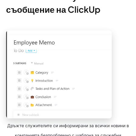
съобщение на ClickUp
Дръжте служителите си информирани за всички новини в
компанията безпроблемно с шаблона за служебни