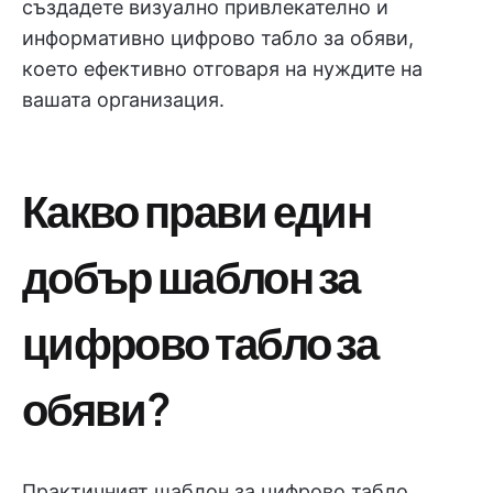
създадете визуално привлекателно и
информативно цифрово табло за обяви,
което ефективно отговаря на нуждите на
вашата организация.
Какво прави един
добър шаблон за
цифрово табло за
обяви?
Практичният шаблон за цифрово табло