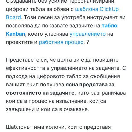
Създавайте без усилие персонализирани
цифрови табла за обяви с
шаблона ClickUp
Board
. Този лесен за употреба инструмент ви
позволява да показвате задачите на
табло
Kanban
, което улеснява
управлението
на
проектите и
работния процес
. ?
Представете си, че целта ви е да повишите
ефективността в управлението на задачите. С
подхода на цифровото табло за съобщения
вашият екип получава
ясна представа за
състоянието на задачите
, като разграничава
кои са в процес на изпълнение, кои са
завършени и кои са в очакване.
Шаблонът има колони, които представят