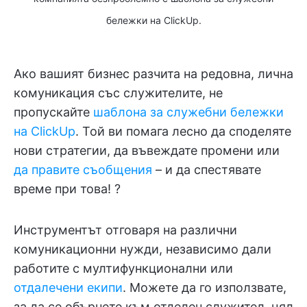
бележки на ClickUp.
Ако вашият бизнес разчита на редовна, лична
комуникация със служителите, не
пропускайте
шаблона за служебни бележки
на ClickUp
. Той ви помага лесно да споделяте
нови стратегии, да въвеждате промени или
да правите съобщения
– и да спестявате
време при това! ?
Инструментът отговаря на различни
комуникационни нужди, независимо дали
работите с мултифункционални или
отдалечени екипи
. Можете да го използвате,
за да се обърнете към отделен служител, цял