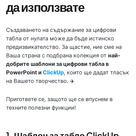
да използвате
Създаването на съдържание за цифрови
табла от нулата може да бъде истинско
предизвикателство. За щастие, ние сме на
Ваша страна с подбрана колекция от
най-
добрите шаблони за цифрови табла в
PowerPoint и
ClickUp
, които ще дадат тласък
на Вашето творчество. ✈️
Пригответе се, защото ще се впуснем в
техните полезни функции!
1. Шаблон за табло ClickUp