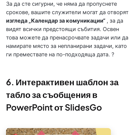
За да сте сигурни, че няма да пропуснете
срокове, вашите служители могат да отворят
изгледа „Календар за комуникации“
, за да
видят всички предстоящи събития. Освен
това можете да пренасрочвате задачи или да
намирате място за непланирани задачи, като
ги премествате на по-подходяща дата. ?
6. Интерактивен шаблон за
табло за съобщения в
PowerPoint от SlidesGo