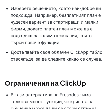
Изберете решението, което най-добре ви
подхожда. Например, безплатният план е
чудесен вариант за стартиращи и малки
фирми, докато платен план може да е
подходящ за голяма компания, която
търси повече функции.
Достъпвайте своя облачен ClickApp табло
отвсякъде, за да следите какво се случва.
Ограничения на ClickUp
В тази алтернатива на Freshdesk има
толкова много функции, че кривата на
обучение може да ви се стори стръмна.