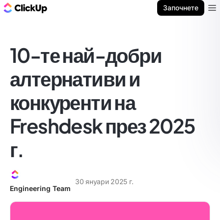
ClickUp блог
Започнете
Ope
10-те най-добри
алтернативи и
конкуренти на
Freshdesk през 2025
г.
30 януари 2025 г.
Engineering Team