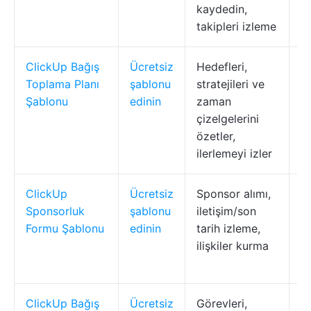
kaydedin,
takipleri izleme
ClickUp Bağış
Ücretsiz
Hedefleri,
K
Toplama Planı
şablonu
stratejileri ve
yö
Şablonu
edinin
zaman
b
çizelgelerini
ta
özetler,
ilerlemeyi izler
ClickUp
Ücretsiz
Sponsor alımı,
S
Sponsorluk
şablonu
iletişim/son
t
Formu Şablonu
edinin
tarih izleme,
or
ilişkiler kurma
i
ku
ClickUp Bağış
Ücretsiz
Görevleri,
Et