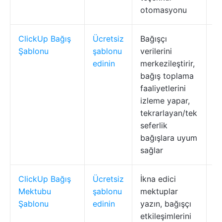
otomasyonu
ClickUp Bağış
Ücretsiz
Bağışçı
T
Şablonu
şablonu
verilerini
i
edinin
merkezileştirir,
b
bağış toplama
ta
faaliyetlerini
izleme yapar,
tekrarlayan/tek
seferlik
bağışlara uyum
sağlar
ClickUp Bağış
Ücretsiz
İkna edici
S
Mektubu
şablonu
mektuplar
ko
Şablonu
edinin
yazın, bağışçı
ba
etkileşimlerini