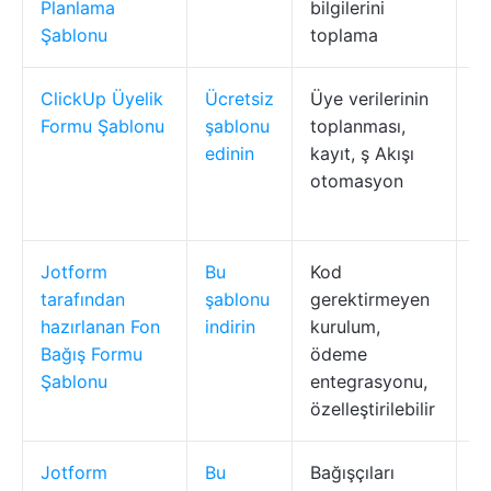
Planlama
bilgilerini
Şablonu
toplama
ClickUp Üyelik
Ücretsiz
Üye verilerinin
T
Formu Şablonu
şablonu
toplanması,
yö
edinin
kayıt, ş Akışı
a
otomasyon
g
ku
Jotform
Bu
Kod
H
tarafından
şablonu
gerektirmeyen
e
hazırlanan Fon
indirin
kurulum,
ba
Bağış Formu
ödeme
Şablonu
entegrasyonu,
özelleştirilebilir
Jotform
Bu
Bağışçıları
H