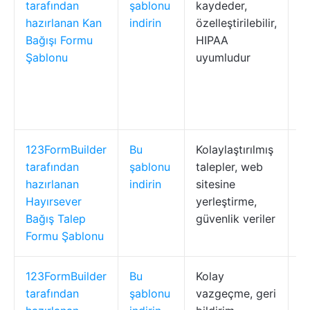
tarafından
şablonu
kaydeder,
ba
hazırlanan Kan
indirin
özelleştirilebilir,
sa
Bağışı Formu
HIPAA
fa
Şablonu
uyumludur
g
a
g
ku
123FormBuilder
Bu
Kolaylaştırılmış
Y
tarafından
şablonu
talepler, web
b
hazırlanan
indirin
sitesine
ta
Hayırsever
yerleştirme,
y
Bağış Talep
güvenlik veriler
S
Formu Şablonu
123FormBuilder
Bu
Kolay
T
tarafından
şablonu
vazgeçme, geri
ba