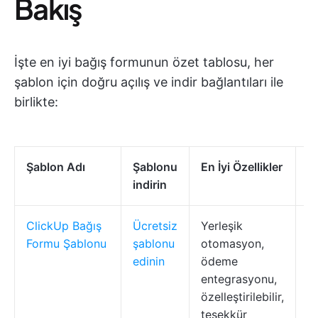
Bakış
İşte en iyi bağış formunun özet tablosu, her
şablon için doğru açılış ve indir bağlantıları ile
birlikte:
Şablon Adı
Şablonu
En İyi Özellikler
İd
indirin
ClickUp Bağış
Ücretsiz
Yerleşik
K
Formu Şablonu
şablonu
otomasyon,
g
edinin
ödeme
ku
entegrasyonu,
ba
özelleştirilebilir,
ba
teşekkür
ha