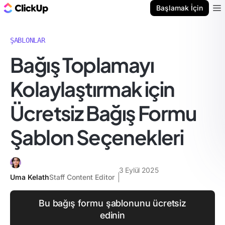
ClickUp Blog
Başlamak İçin
Ope
ŞABLONLAR
Bağış Toplamayı
Kolaylaştırmak için
Ücretsiz Bağış Formu
Şablon Seçenekleri
3 Eylül 2025
Uma Kelath
Staff Content Editor
Bu bağış formu şablonunu ücretsiz
edinin