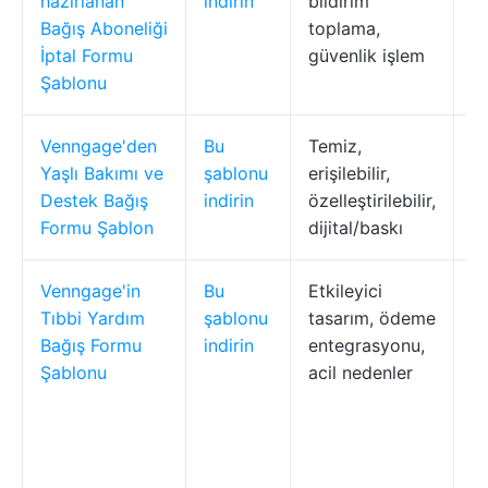
hazırlanan
indirin
bildirim
k
Bağış Aboneliği
toplama,
g
İptal Formu
güvenlik işlem
ku
Şablonu
Venngage'den
Bu
Temiz,
Ya
Yaşlı Bakımı ve
şablonu
erişilebilir,
d
Destek Bağış
indirin
özelleştirilebilir,
ha
Formu Şablon
dijital/baskı
Venngage'in
Bu
Etkileyici
T
Tıbbi Yardım
şablonu
tasarım, ödeme
k
Bağış Formu
indirin
entegrasyonu,
sa
Şablonu
acil nedenler
fa
g
a
g
ku