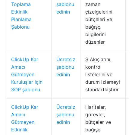
Toplama
şablonu
zaman
or
Etkinlik
edinin
çizelgelerini,
b
Planlama
bütçeleri ve
ta
Şablonu
bağışçı
bilgilerini
düzenler
ClickUp Kar
Ücretsiz
Ş Akışlarını,
K
Amacı
şablonu
kontrol
g
Gütmeyen
edinin
listelerini ve
ku
Kuruluşlar için
durum izlemeyi
o
SOP şablonu
standartlaştırır
ta
ClickUp Kar
Ücretsiz
Haritalar,
K
Amacı
şablonu
görevler,
g
Gütmeyen
edinin
bütçeler ve
et
Etkinlik
bağışçı
ta