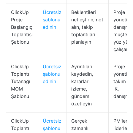
ClickUp
Ücretsiz
Beklentileri
Proje
Proje
şablonu
netleştirin, not
yöneticil
Başlangıç
edinin
alın, takip
danışman
Toplantısı
toplantıları
müşteri i
Şablonu
planlayın
yüz yüz
çalışan r
ClickUp
Ücretsiz
Ayrıntıları
Proje
Toplantı
şablonu
kaydedin,
yöneticil
Tutanağı
edinin
kararları
takım lid
MOM
izleme,
İK,
Şablonu
gündemi
danışma
özetleyin
ClickUp
Ücretsiz
Gerçek
PM'ler, 
Toplantı
şablonu
zamanlı
liderleri,