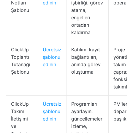
Notları
edinin
işbirliği, görev
operasyo
Şablonu
atama,
engelleri
ortadan
kaldırma
ClickUp
Ücretsiz
Katılım, kayıt
Proje
Toplantı
şablonu
bağlantıları,
yöneticil
Tutanağı
edinin
anında görev
takım lid
Şablonu
oluşturma
çapraz
fonksiyo
takımlar
ClickUp
Ücretsiz
Programları
PM'ler, İ
Takım
şablonu
ayarlayın,
departm
İletişimi
edinin
güncellemeleri
başlıklar
ve
izleme,