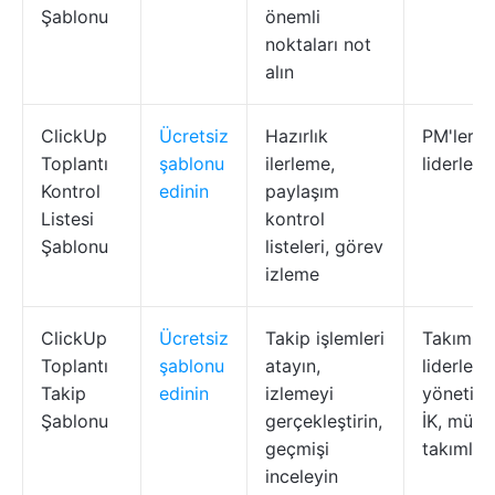
Şablonu
önemli
noktaları not
alın
ClickUp
Ücretsiz
Hazırlık
PM'ler, 
Toplantı
şablonu
ilerleme,
liderleri,
Kontrol
edinin
paylaşım
Listesi
kontrol
Şablonu
listeleri, görev
izleme
ClickUp
Ücretsiz
Takip işlemleri
Takım
Toplantı
şablonu
atayın,
liderleri,
Takip
edinin
izlemeyi
yöneticil
Şablonu
gerçekleştirin,
İK, müşte
geçmişi
takımları
inceleyin