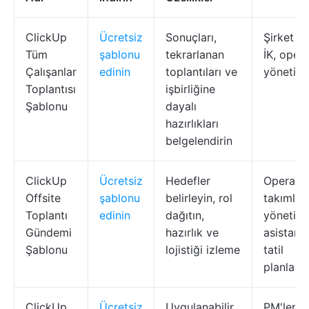
ClickUp
Ücretsiz
Sonuçları,
Şirket lid
Tüm
şablonu
tekrarlanan
İK, oper
Çalışanlar
edinin
toplantıları ve
yöneticil
Toplantısı
işbirliğine
Şablonu
dayalı
hazırlıkları
belgelendirin
ClickUp
Ücretsiz
Hedefler
Operasy
Offsite
şablonu
belirleyin, rol
takımları
Toplantı
edinin
dağıtın,
yönetici
Gündemi
hazırlık ve
asistanla
Şablonu
lojistiği izleme
tatil
planlayıc
ClickUp
Ücretsiz
Uygulanabilir
PM'ler, 