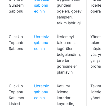
Gündem
şablonu
gündem
liderleri, 
Şablonu
edinin
öğeleri, görev
operasyo
sahipleri,
takım işbirliği
ClickUp
Ücretsiz
İlerlemeyi
Yöneticil
Toplantı
şablonu
takip edin,
takım lid
Şablonu
edinin
içgörüleri
müşteri i
belgelendirin,
yüz yüz
bire bir
çalışan
görüşmeler
profesyo
planlayın
ClickUp
Ücretsiz
Katılımı
Takım
Toplantı
şablonu
izleme,
liderleri,
Katılımcı
edinin
kararları
yöneticil
Listesi
kaydedin,