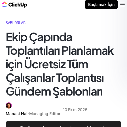
ClickUp Blog
Başlamak İçin
Ope
ŞABLONLAR
Ekip Çapında
Toplantıları Planlamak
için Ücretsiz Tüm
Çalışanlar Toplantısı
Gündem Şablonları
10 Ekim 2025
Manasi Nair
Managing Editor