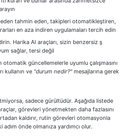
antı kuran ve bunlar arasında zahmetsizce
 arayın
ceden tahmin eden, takipleri otomatikleştiren,
arları en aza indiren uygulamaları tercih edin
dirin. Harika AI araçları, sizin benzersiz ş
yum sağlar, tersi değil
n otomatik güncellemelerle uyumlu çalışmasını
rı kullanın ve
"durum nedir?"
mesajlarına gerek
etmiyorsa, sadece gürültüdür. Aşağıda listede
 araçlar, görevleri yönetmekten daha fazlasını
ortadan kaldırır, rutin görevleri otomasyonla
ki adım önde olmanıza yardımcı olur.