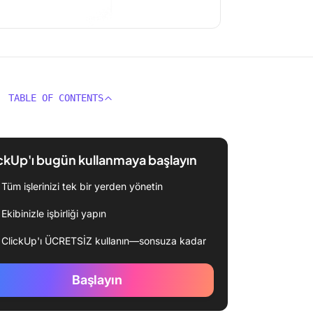
TABLE OF CONTENTS
ckUp'ı bugün kullanmaya başlayın
Tüm işlerinizi tek bir yerden yönetin
Ekibinizle işbirliği yapın
ClickUp'ı ÜCRETSİZ kullanın—sonsuza kadar
Başlayın