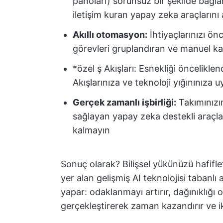
panoları) sorunsuz bir şekilde bağl
iletişim kuran yapay zeka araçlarını
Akıllı otomasyon:
İhtiyaçlarınızı ön
görevleri gruplandıran ve manuel kar
*özel ş Akışları: Esnekliği önceliklen
Akışlarınıza ve teknoloji yığınınıza u
Gerçek zamanlı işbirliği:
Takımınızı
sağlayan yapay zeka destekli araçla
kalmayın
Sonuç olarak? Bilişsel yükünüzü hafifl
yer alan gelişmiş AI teknolojisi tabanlı
yapar: odaklanmayı artırır, dağınıklığı 
gerçekleştirerek zaman kazandırır ve i