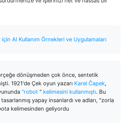
ürdürmenize ve işlerinizi net ve hassas bir
için AI Kullanım Örnekleri ve Uygulamaları
erçeğe dönüşmeden çok önce, sentetik
işti. 1921'de Çek oyun yazarı
Karel Čapek
,
oyununda
"robot
"
kelimesini kullanmıştı
. Bu
 tasarlanmış yapay insanlardı ve adları, "zorla
bota
kelimesinden geliyordu