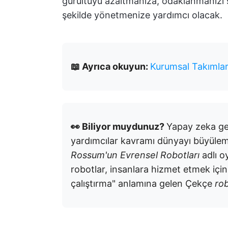
gürültüyü azaltmanıza, odaklanmanızı s
şekilde yönetmenize yardımcı olacak.
📖 Ayrıca okuyun:
Kurumsal Takımlar 
👀 Biliyor muydunuz?
Yapay zeka g
yardımcılar kavramı dünyayı büyülem
Rossum'un Evrensel Robotları
adlı 
robotlar, insanlara hizmet etmek için
çalıştırma" anlamına gelen Çekçe
ro