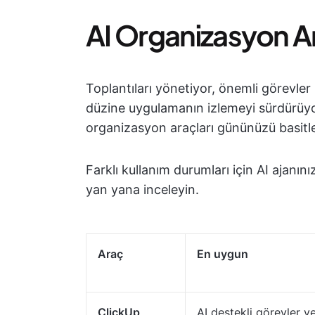
AI Organizasyon Ar
Toplantıları yönetiyor, önemli görevler 
düzine uygulamanın izlemeyi sürdürüyor 
organizasyon araçları gününüzü basitleşti
Farklı kullanım durumları için AI ajanını
yan yana inceleyin.
Araç
En uygun
ClickUp
AI destekli görevler v