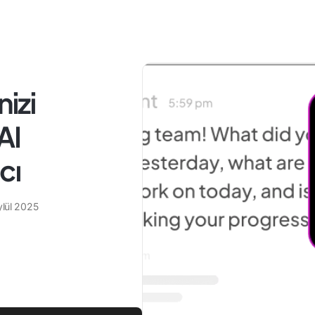
nizi
AI
cı
ylül 2025