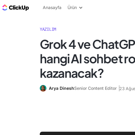
ClickUp Blog
Anasayfa
Ürün
YAZILIM
Grok 4 ve ChatGP
hangi AI sohbet r
kazanacak?
Arya Dinesh
Senior Content Editor
23 Ağus