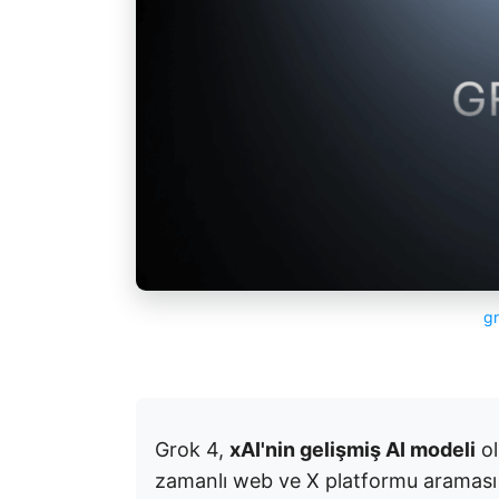
g
Grok 4,
xAI'nin gelişmiş AI modeli
ol
zamanlı web ve X platformu araması 