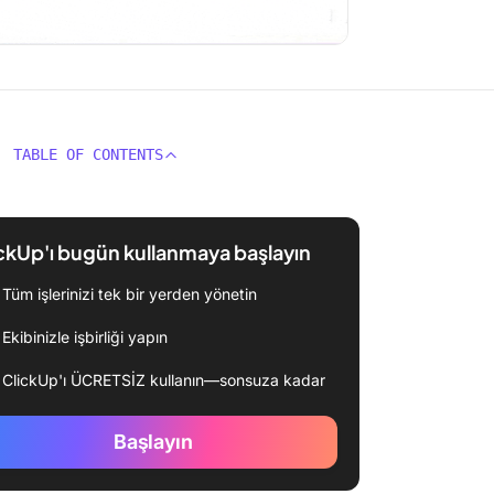
TABLE OF CONTENTS
ckUp'ı bugün kullanmaya başlayın
Tüm işlerinizi tek bir yerden yönetin
Ekibinizle işbirliği yapın
ClickUp'ı ÜCRETSİZ kullanın—sonsuza kadar
Başlayın