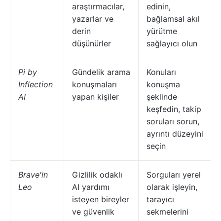
araştırmacılar,
edinin,
yazarlar ve
bağlamsal akıl
derin
yürütme
düşünürler
sağlayıcı olun
Pi by
Gündelik arama
Konuları
Inflection
konuşmaları
konuşma
AI
yapan kişiler
şeklinde
keşfedin, takip
soruları sorun,
ayrıntı düzeyini
seçin
Brave'in
Gizlilik odaklı
Sorguları yerel
Leo
AI yardımı
olarak işleyin,
isteyen bireyler
tarayıcı
ve güvenlik
sekmelerini