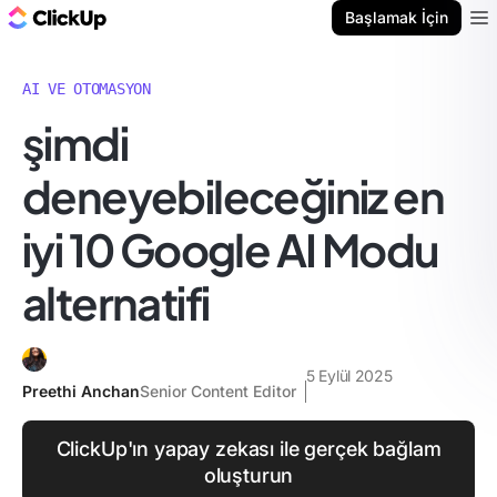
ClickUp Blog
Başlamak İçin
Ope
AI VE OTOMASYON
şimdi
deneyebileceğiniz en
iyi 10 Google AI Modu
alternatifi
5 Eylül 2025
Preethi Anchan
Senior Content Editor
ClickUp'ın yapay zekası ile gerçek bağlam
oluşturun