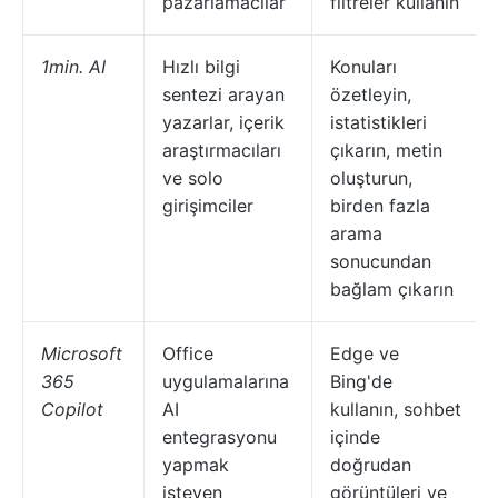
pazarlamacılar
filtreler kullanın
1min. AI
Hızlı bilgi
Konuları
sentezi arayan
özetleyin,
yazarlar, içerik
istatistikleri
araştırmacıları
çıkarın, metin
ve solo
oluşturun,
girişimciler
birden fazla
arama
sonucundan
bağlam çıkarın
Microsoft
Office
Edge ve
365
uygulamalarına
Bing'de
Copilot
AI
kullanın, sohbet
entegrasyonu
içinde
yapmak
doğrudan
isteyen
görüntüleri ve