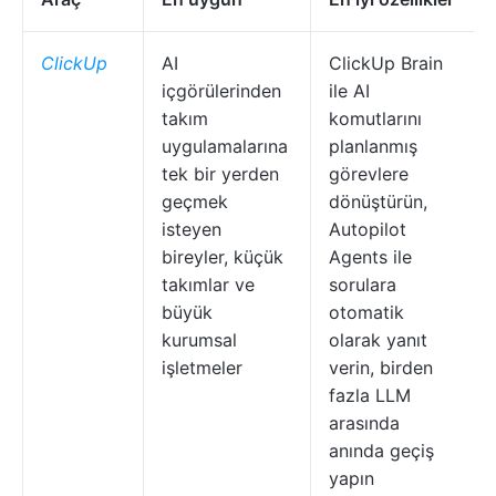
ClickUp
AI
ClickUp Brain
içgörülerinden
ile AI
takım
komutlarını
uygulamalarına
planlanmış
tek bir yerden
görevlere
geçmek
dönüştürün,
isteyen
Autopilot
bireyler, küçük
Agents ile
takımlar ve
sorulara
büyük
otomatik
kurumsal
olarak yanıt
işletmeler
verin, birden
fazla LLM
arasında
anında geçiş
yapın