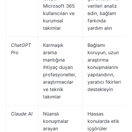
Microsoft 365
verileri analiz
kullanıcıları ve
edin, bağlam
kurumsal
farkında
takımlar
yardım alın
ChatGPT
Karmaşık
Bağlamı
Pro
arama
koruyun, uzun
mantığına
araştırma
ihtiyaç duyan
konuşmalarını
profesyoneller,
yapılandırın,
araştırmacılar
yaratıcı fikirleri
ve teknik
destekleyin
takımlar
Claude AI
Nüanslı
Hassas
konuşmalar
konularda etik
arayan
içgörüler