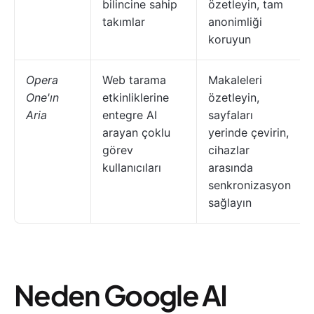
bilincine sahip
özetleyin, tam
takımlar
anonimliği
koruyun
Opera
Web tarama
Makaleleri
One'ın
etkinliklerine
özetleyin,
Aria
entegre AI
sayfaları
arayan çoklu
yerinde çevirin,
görev
cihazlar
kullanıcıları
arasında
senkronizasyon
sağlayın
Neden Google AI