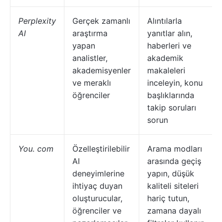
Perplexity
Gerçek zamanlı
Alıntılarla
AI
araştırma
yanıtlar alın,
yapan
haberleri ve
analistler,
akademik
akademisyenler
makaleleri
ve meraklı
inceleyin, konu
öğrenciler
başlıklarında
takip soruları
sorun
You. com
Özelleştirilebilir
Arama modları
AI
arasında geçiş
deneyimlerine
yapın, düşük
ihtiyaç duyan
kaliteli siteleri
oluşturucular,
hariç tutun,
öğrenciler ve
zamana dayalı