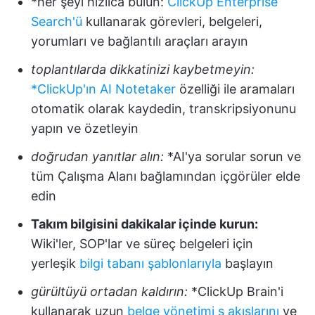
*her şeyi hızlıca bulun:
ClickUp Enterprise
Search'ü
kullanarak görevleri, belgeleri,
yorumları ve bağlantılı araçları arayın
toplantılarda dikkatinizi kaybetmeyin:
*ClickUp'ın AI Notetaker
özelliği ile aramaları
otomatik olarak kaydedin, transkripsiyonunu
yapın ve özetleyin
doğrudan yanıtlar alın:
*AI'ya sorular sorun ve
tüm Çalışma Alanı bağlamından içgörüler elde
edin
Takım bilgisini dakikalar içinde kurun:
Wiki'ler, SOP'lar ve süreç belgeleri için
yerleşik
bilgi tabanı şablonlarıyla
başlayın
gürültüyü ortadan kaldırın:
*ClickUp Brain'i
kullanarak uzun
belge yönetimi ş akışlarını
ve