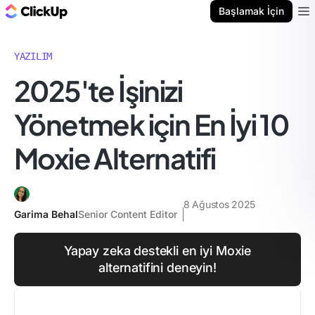
ClickUp Blog
Başlamak İçin
Ope
YAZILIM
2025'te İşinizi
Yönetmek için En İyi 10
Moxie Alternatifi
8 Ağustos 2025
Garima Behal
Senior Content Editor
Yapay zeka destekli en iyi Moxie
alternatifini deneyin!