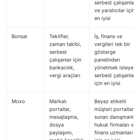
serbest çalışanlar
ve yaratıcılar için
en iyisi
Bonsai
Teklifler,
İş, finans ve
zaman takibi,
vergileri tek bir
serbest
gösterge
çalışanlar için
panelinden
bankacılık,
yönetmek isteyen
vergi araçları
serbest çalışanlar
için en iyisi
Moxo
Markalı
Beyaz etiketli
portallar,
müşteri portalları
mesajlaşma,
sunan danışmanlar,
dosya
hukuk firmaları ve
paylaşımı,
finans uzmanları