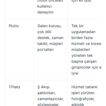
mobil öncelikli
için en iyisi
kullanıcı
deneyimi
Plutio
Gelen kutusu,
Tek bir
çok dilli
uygulamadan
destek, zaman
birden fazla
takibi, müşteri
hizmeti ve küresel
portalları
müşterileri
yöneten tek
başına çalışan
girişimciler için en
iyisi
17hats
Ş Akışı
Hizmet tabanlı
şablonları,
işleri yürüten
zamanlayıcılar,
fotoğrafçılar,
sözleşmeler,
etkinlik