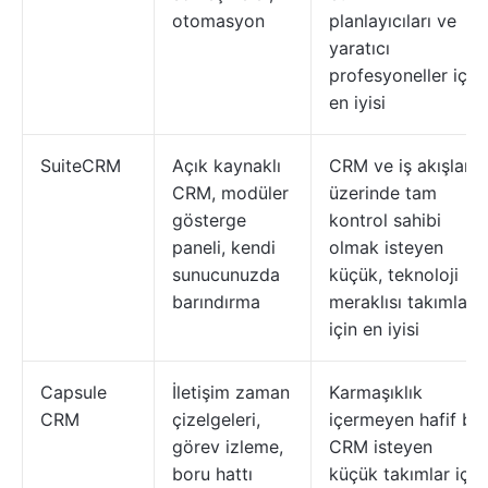
otomasyon
planlayıcıları ve
yaratıcı
profesyoneller için
en iyisi
SuiteCRM
Açık kaynaklı
CRM ve iş akışları
CRM, modüler
üzerinde tam
gösterge
kontrol sahibi
paneli, kendi
olmak isteyen
sunucunuzda
küçük, teknoloji
barındırma
meraklısı takımlar
için en iyisi
Capsule
İletişim zaman
Karmaşıklık
CRM
çizelgeleri,
içermeyen hafif bir
görev izleme,
CRM isteyen
boru hattı
küçük takımlar için