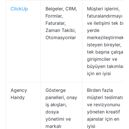
ClickUp
Belgeler, CRM,
Müşteri işlerini,
Formlar,
faturalandırmayı
Faturalar,
ve iletişimi tek bir
Zaman Takibi,
yerde
Otomasyonlar
merkezileştirmek
isteyen bireyler,
tek başına çalışan
girişimciler ve
büyüyen takımlar
için en iyisi
Agency
Gösterge
Birden fazla
Handy
panelleri, onay
müşteri teslimatını
iş akışları,
ve revizyonunu
dosya
yöneten kreatif
yönetimi ve
ajanslar için en
markalı
iyisi