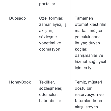
portallar
Dubsado
Özel formlar,
Tamamen
zamanlayıcı, iş
otomatikleştirilmiş,
akışları,
markalı müşteri
sözleşme
yolculuklarına
yönetimi ve
ihtiyaç duyan
otomasyon
koçlar,
danışmanlar ve
hizmet sağlayıcılar
için en iyisi
HoneyBook
Teklifler,
Temiz, müşteri
sözleşmeler,
dostu bir
ödemeler,
rezervasyon ve
hatırlatıcılar
faturalandırma
akışı isteyen