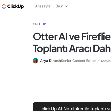
ClickUp Blog
Anasayfa
Ürün
YAZILIM
Otter AI ve Firefli
Toplantı Aracı Dah
Arya Dinesh
Senior Content Editor
2 Mayıs
clickUp AI Notetaker ile toplantı ve