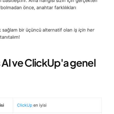
ı basitleştirir. Ama hangisi sizin için gerçekten
ybolmadan önce, anahtar farklılıkları
ek sağlam bir üçüncü alternatif olan
iş için her
tanıtalım!
es AI ve ClickUp'a genel
isi
ClickUp
en iyisi