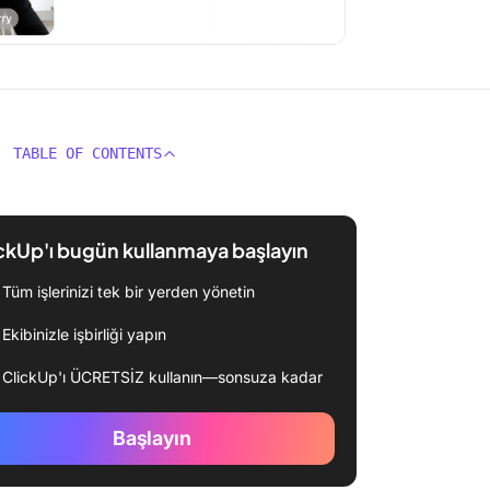
TABLE OF CONTENTS
ckUp'ı bugün kullanmaya başlayın
Tüm işlerinizi tek bir yerden yönetin
Ekibinizle işbirliği yapın
ClickUp'ı ÜCRETSİZ kullanın—sonsuza kadar
Başlayın