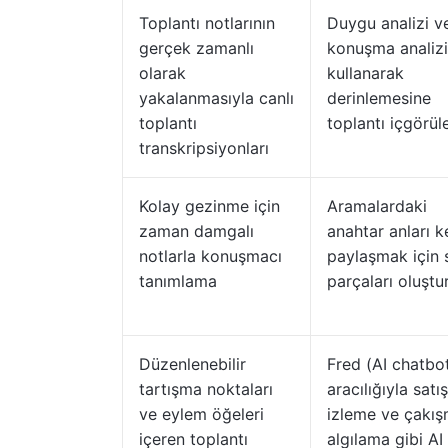
Toplantı notlarının
Duygu analizi v
gerçek zamanlı
konuşma analizi
olarak
kullanarak
yakalanmasıyla canlı
derinlemesine
toplantı
toplantı içgörüle
transkripsiyonları
Kolay gezinme için
Aramalardaki
zaman damgalı
anahtar anları k
notlarla konuşmacı
paylaşmak için 
tanımlama
parçaları oluşt
Düzenlenebilir
Fred (AI chatbo
tartışma noktaları
aracılığıyla satış
ve eylem öğeleri
izleme ve çakı
içeren toplantı
algılama gibi AI 