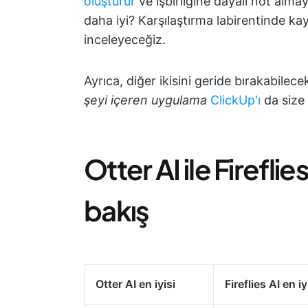
oluşturur
ve işbirliğine dayalı not almay
daha iyi? Karşılaştırma labirentinde ka
inceleyeceğiz.
Ayrıca, diğer ikisini geride bırakabilec
şeyi içeren uygulama
ClickUp'ı
da size 
Otter AI ile Firefli
bakış
Otter AI en iyisi
Fireflies AI en iy