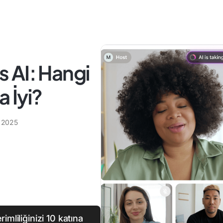
es AI: Hangi
a İyi?
 2025
rimliliğinizi 10 katına