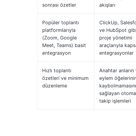
sonrası özetler
akışları
Popüler toplantı
ClickUp, Salesf
platformlarıyla
ve HubSpot gib
(Zoom, Google
proje yönetimi
Meet, Teams) basit
araçlarıyla kaps
entegrasyon
entegrasyonlar
Hızlı toplantı
Anahtar anların
özetleri ve minimum
eylem öğelerini
düzenleme
kaybolmamasın
sağlayan otoma
takip işlemleri