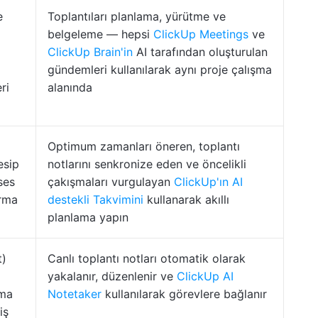
e
Toplantıları planlama, yürütme ve
belgeleme — hepsi
ClickUp Meetings
ve
ClickUp Brain'in
AI tarafından oluşturulan
gündemleri kullanılarak aynı proje çalışma
ri
alanında
Optimum zamanları öneren, toplantı
esip
notlarını senkronize eden ve öncelikli
ses
çakışmaları vurgulayan
ClickUp'ın AI
urma
destekli Takvimini
kullanarak akıllı
planlama yapın
t)
Canlı toplantı notları otomatik olarak
yakalanır, düzenlenir ve
ClickUp AI
şma
Notetaker
kullanılarak görevlere bağlanır
iş