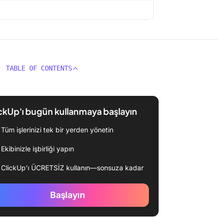
TABLE OF CONTENTS
ckUp'ı bugün kullanmaya başlayın
Tüm işlerinizi tek bir yerden yönetin
Ekibinizle işbirliği yapın
ClickUp'ı ÜCRETSİZ kullanın—sonsuza kadar
Başlayın