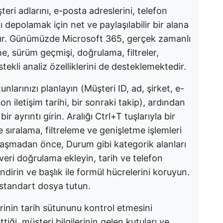
teri adlarını, e-posta adreslerini, telefon
ı depolamak için net ve paylaşılabilir bir alana
dır. Günümüzde Microsoft 365, gerçek zamanlı
 sürüm geçmişi, doğrulama, filtreler,
stekli analiz özelliklerini de desteklemektedir.
nlarınızı planlayın (Müşteri ID, ad, şirket, e-
n iletişim tarihi, bir sonraki takip), ardından
r ayrıntı girin. Aralığı Ctrl+T tuşlarıyla bir
sıralama, filtreleme ve genişletme işlemleri
ylaşmadan önce, Durum gibi kategorik alanları
n veri doğrulama ekleyin, tarih ve telefon
lendirin ve başlık ile formül hücrelerini koruyun.
 standart dosya tutun.
rinin tarih sütununu kontrol etmesini
ği, müşteri bilgilerinin gelen kutuları ve