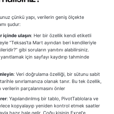
sunuz çünkü yapı, verilerin geniş ölçekte
lamı şudur:
r içinde ulaşın
: Her bir özellik kendi etiketli
reyle “Teksas’ta Mart ayından beri kendileriyle
ridir?” gibi soruların yanıtını alabilirsiniz.
 yanıtlamak için sayfayı kaydırıp tahminde
önleyin
: Veri doğrulama özelliği, bir sütunu sabit
tarihle sınırlamanıza olanak tanır. Bu tek özellik,
 verilerin parçalanmasını önler
rer
: Yapılandırılmış bir tablo, PivotTablolara ve
ylece kopyalayıp yeniden kontrol etmek saatler
yla hazır hale gelir. Çoğu kişinin Excel'e