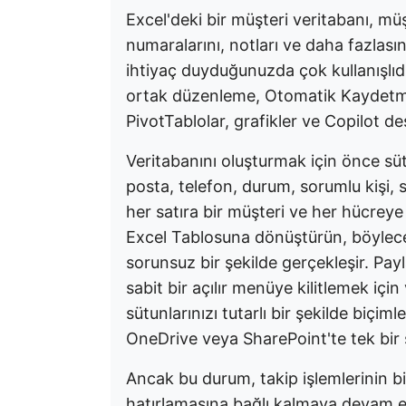
Excel'deki bir müşteri veritabanı, müş
numaralarını, notları ve daha fazlasın
ihtiyaç duyduğunuzda çok kullanışlı
ortak düzenleme, Otomatik Kaydetme,
PivotTablolar, grafikler ve Copilot de
Veritabanını oluşturmak için önce sütu
posta, telefon, durum, sorumlu kişi, so
her satıra bir müşteri ve her hücreye bi
Excel Tablosuna dönüştürün, böylece 
sorunsuz bir şekilde gerçekleşir. Pa
sabit bir açılır menüye kilitlemek içi
sütunlarınızı tutarlı bir şekilde biçim
OneDrive veya SharePoint'te tek bir
Ancak bu durum, takip işlemlerinin bi
hatırlamasına bağlı kalmaya devam etti