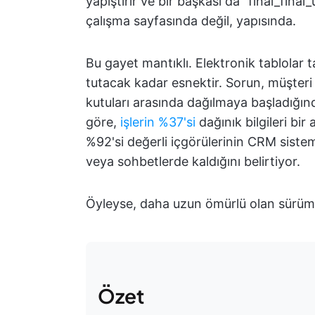
yapıştırır ve bir başkası da “final_fin
çalışma sayfasında değil, yapısında.
Bu gayet mantıklı. Elektronik tablolar ta
tutacak kadar esnektir. Sorun, müşteri v
kutuları arasında dağılmaya başladığın
göre,
işlerin %37'si
dağınık bilgileri bir
%92'si değerli içgörülerinin CRM sisteml
veya sohbetlerde kaldığını belirtiyor.
Öyleyse, daha uzun ömürlü olan sürüm
Özet