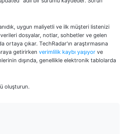
al_updated” adlı bir sürümü kaydeder. Sorun
nıdık, uygun maliyetli ve ilk müşteri listenizi
erileri dosyalar, notlar, sohbetler ve gelen
da ortaya çıkar. TechRadar'ın araştırmasına
 araya getirirken
verimlilik kaybı yaşıyor
ve
erinin dışında, genellikle elektronik tablolarda
ü oluşturun.