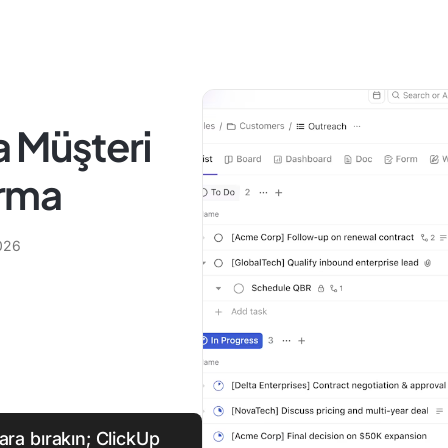
a Müşteri
urma
026
nara bırakın; ClickUp