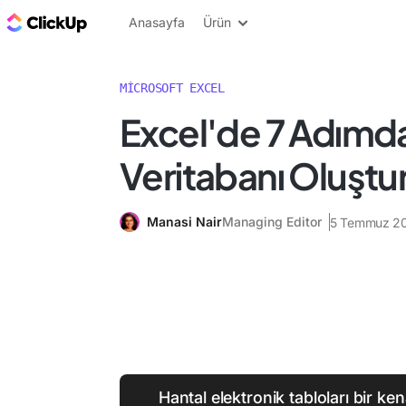
ClickUp Blog
Anasayfa
Ürün
MICROSOFT EXCEL
Excel'de 7 Adımd
Veritabanı Oluşt
Manasi Nair
Managing Editor
5 Temmuz 2
Hantal elektronik tabloları bir ke