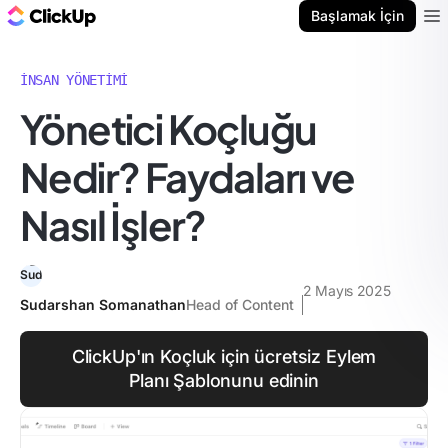
ClickUp Blog
Başlamak İçin
Ope
İNSAN YÖNETIMI
Yönetici Koçluğu
Nedir? Faydaları ve
Nasıl İşler?
2 Mayıs 2025
Sudarshan Somanathan
Head of Content
ClickUp'ın Koçluk için ücretsiz Eylem
Planı Şablonunu edinin